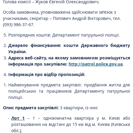
Голова комісії – Жуков Євгеній Олександрович;
Особа замовника, уповноважена здійснювати зв’язок з
учасниками, секретар – Попович Андрій Вікторович, тел.
(093) 986-37-67.
Розпорядник коштів: Департамент патрульної поліції.
Джерело фінансування:
кошти Державного бюджету
України.
Адреса веб-сайту, на якому замовником розміщується
інформація про закупівлю:
http://patrol.police.gov.ua
.
Інформація про відбір пропозицій:
Найменування предмета закупівлі: придбання житла для
поліцейських та працівників Департаменту патрульної
поліції.
Опис предмета закупівлі:
3 квартири, із них:
Лот 1
– 1 – однокімнатна квартира у м. Києві або
розташованих на відстані до 15 км від м. Києва (Київська
обл.);