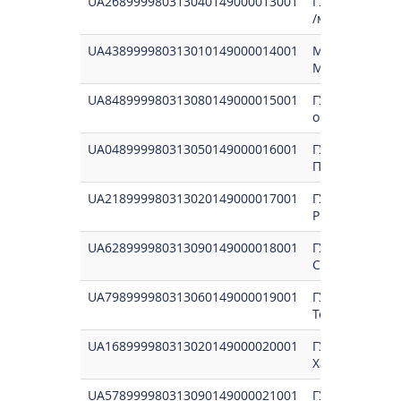
UA268999980313040149000013001
ГУК у Львівськ
/м.Львів/2108
UA438999980313010149000014001
Миколаївське 
Микол.обл./2
UA848999980313080149000015001
ГУК в Од.обл.
обл./21081300
UA048999980313050149000016001
ГУК Полтав.об
Полтавська/2
UA218999980313020149000017001
ГУК у Рівнен.о
Рівнен.обл./2
UA628999980313090149000018001
ГУК у Сумській
Сумська обл/
UA798999980313060149000019001
ГУК у Терноп.о
Терноп.обл./2
UA168999980313020149000020001
ГУК Харківськ
Харкiвобл/210
UA578999980313090149000021001
ГУК у Херсон 