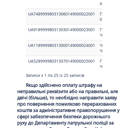
Херсон обл/2
UA748999980313060149000022001
ГУК у Хмельни
Хмел.обл/210
UA918999980313030149000023001
ГУК у Черк.обл
Черкаська об
UA118999980313000149000024001
Чернівецьке Г
Чернiв.обл/21
UA528999980313070149000025001
ГУК у Чернігів
Черніг.обл/21
Записи з 1 по 25 із 25 записів
Якщо здійснено оплату штрафу на
неправильні реквізити або на правильні, але
двічі (більше), то необхідно направити заяву
про повернення помилково перерахованих
коштів за адміністративне правопорушення у
сфері забезпечення безпеки дорожнього
руху до Департаменту патрульної поліції за