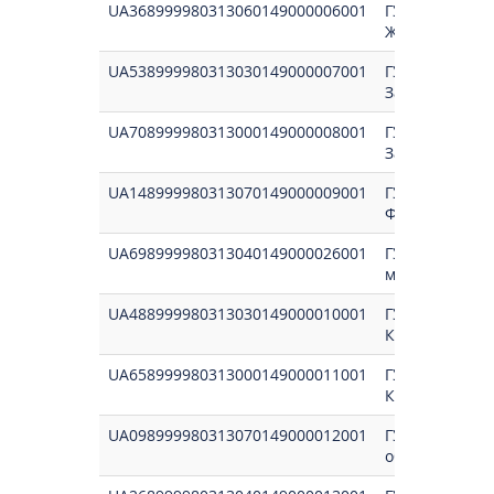
UA368999980313060149000006001
ГУК у Житомир
Житомир обл/
UA538999980313030149000007001
ГУК у Закарп.
Закарп.обл./2
UA708999980313000149000008001
ГУК у Зап.обл.
Зап.обл./2108
UA148999980313070149000009001
ГУК в Iв.-Франк
Фран.о/21081
UA698999980313040149000026001
ГУК у м.Києві/
м.Київ/210813
UA488999980313030149000010001
ГУК у Київ.обл
Київ.обл./210
UA658999980313000149000011001
ГУК у Кіров.об
Кіров.обл./21
UA098999980313070149000012001
ГУК у Луг.обл.
обл./21081300