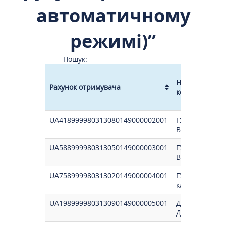
автоматичному
режимі)”
Пошук:
Назва отриму
Рахунок отримувача
коштів
Рахунок отримувача
Назва отриму
UA418999980313080149000002001
ГУК у Вінницьк
коштів
Він.обл/21081
UA588999980313050149000003001
ГУК у Волин.о
Волинська.об
UA758999980313020149000004001
ГУК у Днiпр-кi
ка об/2108130
UA198999980313090149000005001
Донецьке УК/
Дон.Обл./210