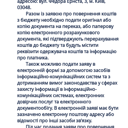
адресою: вул. Федора Ернста, 3, м. Київ,
03048.
Разом із заявою про повернення коштів
з бюджету необхідно подати оригінал або
копію документа на переказ, або паперову
копію електронного розрахункового
документа, які підтверджують перерахування
коштів до бюджету та будуть містити
реквізити одержувача коштів та інформацію
про платника.
Також можливо подати заяву в
електронній формі за допомогою засобів
інформаційно-комунікаційних систем та з
дотриманням вимог законодавства у сферах
захисту інформації в інформаційно-
комунікаційних системах, електронних
довірчих послуг та електронного
документообігу. В електронній заяві має бути
зазначено електронну поштову адресу або
відомості про інші засоби зв’язку.
Під час подання заяви про повернення