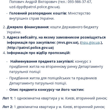
Попович Андрій Вікторович (тел.: 093-986-37-67,
uzd.dpp@patrol.police.gov.ua).
Головний розпорядник коштів:
Міністерство
внутрішніх справ України.
Джерело фінансування:
кошти Державного бюджету
України.
Адреса вебсайту, на якому замовником розміщується
інформація про закупівлю: (mvs.gov.ua), (
npu.gov.ua
.),
(
http://patrol.police.gov.ua)
Інформація про відбір пропозицій:
Найменування предмета закупівлі:
конкурс з
придбання житла на вторинному ринку Департаменту
патрульної поліції
Придбання житла для поліцейських та працівників
Департаменту патрульної поліції.
Опис предмета конкурсу чи його частин:
Лот 1:
1 однокімнатна квартира у м. Києві, вторинний ринок;
Лот 2:
1 двокімнатна квартира у м. Києві, вторинний ринок;