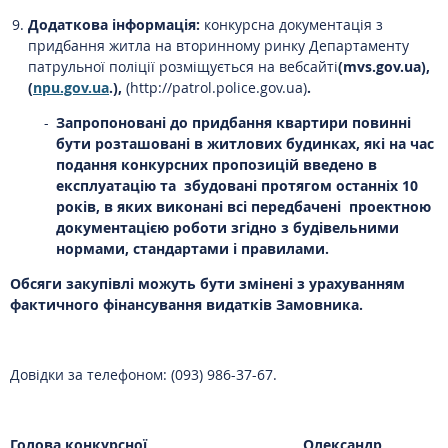
Додаткова інформація:
конкурсна документація з
придбання житла на вторинному ринку Департаменту
патрульної поліції розміщується на вебсайті
(mvs.gov.ua),
(
npu.gov.ua
.),
(http://patrol.police.gov.ua)
.
Запропоновані до придбання квартири повинні
бути розташовані в житлових будинках, які на час
подання конкурсних пропозицій введено в
експлуатацію та збудовані протягом останніх 10
років, в яких виконані всі передбачені проектною
документацією роботи згідно з будівельними
нормами, стандартами і правилами.
Обсяги закупівлі можуть бути змінені з урахуванням
фактичного фінансування видатків Замовника.
Довідки за телефоном: (093) 986-37-67.
Голова конкурсної
Олександр