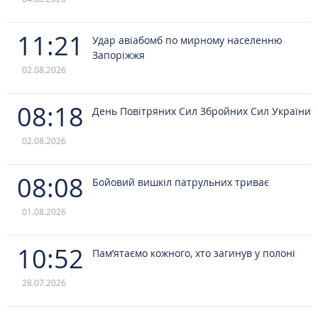
11:21
Удар авіабомб по мирному населенню
Запоріжжя
02.08.2026
08:18
День Повітряних Сил Збройних Сил України
02.08.2026
08:08
Бойовий вишкіл патрульних триває
01.08.2026
10:52
Пам’ятаємо кожного, хто загинув у полоні
28.07.2026