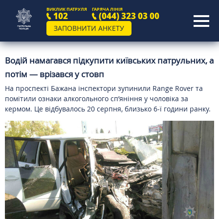
ВИКЛИК ПАТРУЛЯ
ГАРЯЧА ЛІНІЯ
102
(044) 323 03 00
ЗАПОВНИТИ АНКЕТУ
Водій намагався підкупити київських патрульних, а
потім — врізався у стовп
На проспекті Бажана інспектори зупинили Range Rover та
помітили ознаки алкогольного сп’яніння у чоловіка за
кермом. Це відбувалось 20 серпня, близько 6-ї години ранку.