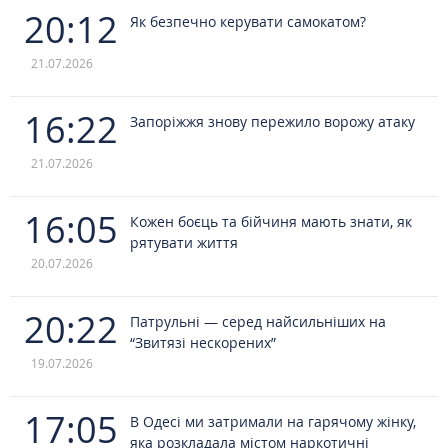
20:12
Як безпечно керувати самокатом?
21.07.2026
16:22
Запоріжжя знову пережило ворожу атаку
21.07.2026
16:05
Кожен боєць та бійчиня мають знати, як
рятувати життя
20.07.2026
20:22
Патрульні — серед найсильніших на
“Звитязі нескорених”
19.07.2026
17:05
В Одесі ми затримали на гарячому жінку,
яка розкладала містом наркотичні