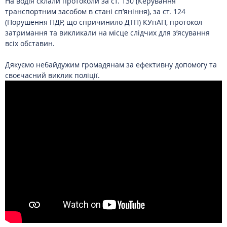
На водія склали протоколи за ст. 130 (Керування
транспортним засобом в стані сп’яніння), за ст. 124
(Порушення ПДР, що спричинило ДТП) КУпАП, протокол
затримання та викликали на місце слідчих для з’ясування
всіх обставин.
Дякуємо небайдужим громадянам за ефективну допомогу та
своєчасний виклик поліції.