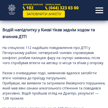
ВИКЛИК ПАТРУЛЯ
ГАРЯЧА ЛІНІЯ
102
(044) 323 03 00
ЗАПОВНИТИ АНКЕТУ
Водій напідпитку у Києві тікав заднім ходом та
вчинив ДТП
На спецлінію 112 надійшло повідомлення про ДТП у
Печерському районі: нетверезий чоловік спровокував
конфлікт, розбив палицею фару на скутері заявника, після
чого спробував втекти на автівці із місця та в’їхав у огорожу.
Разом з очевидцями події, заявникові вдалося запобігти
втечі чоловіка до приїзду патрульних.
Прибувши, ми виявили та затримали ймовірного порушника,
який мав явні ознаки алкогольного сп’яніння та поводився
агресивно. Водій пройшов огляд на Драгері, результат —
1,08 проміле.