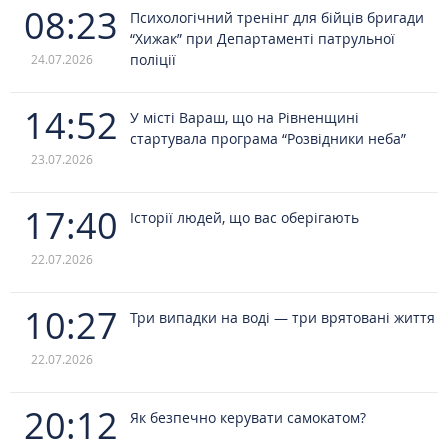
08:23
Психологічний тренінг для бійців бригади
“Хижак” при Департаменті патрульної
поліції
24.07.2026
14:52
У місті Вараш, що на Рівненщині
стартувала програма “Розвідники неба”
23.07.2026
17:40
Історії людей, що вас оберігають
22.07.2026
10:27
Три випадки на воді — три врятовані життя
22.07.2026
20:12
Як безпечно керувати самокатом?