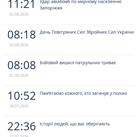
11:21
Удар авіабомб по мирному населенню
Запоріжжя
02.08.2026
08:18
День Повітряних Сил Збройних Сил України
02.08.2026
08:08
Бойовий вишкіл патрульних триває
01.08.2026
10:52
Пам’ятаємо кожного, хто загинув у полоні
28.07.2026
22:36
Історії людей, що вас оберігають
27.07.2026