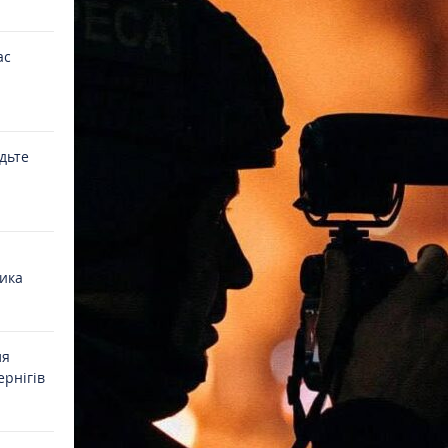
ас
удьте
ика
ля
ернігів