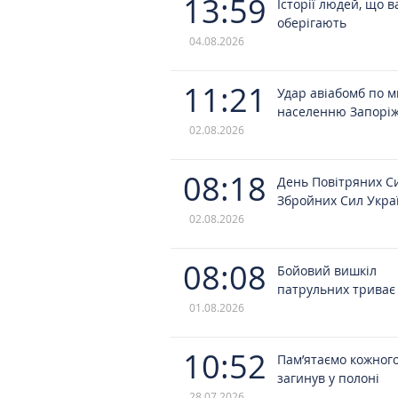
13:59
Історії людей, що в
оберігають
04.08.2026
11:21
Удар авіабомб по 
населенню Запорі
02.08.2026
08:18
День Повітряних С
Збройних Сил Укра
02.08.2026
08:08
Бойовий вишкіл
патрульних триває
01.08.2026
10:52
Пам’ятаємо кожного
загинув у полоні
28.07.2026