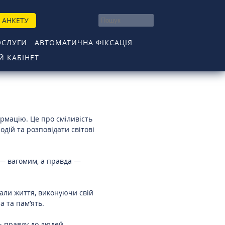
 АНКЕТУ
ОСЛУГИ
АВТОМАТИЧНА ФІКСАЦІЯ
 КАБІНЕТ
рмацію. Це про сміливість
одій та розповідати світові
 — вагомим, а правда —
дали життя, виконуючи свій
а та пам’ять.
ь правду до людей.