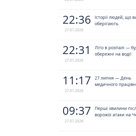
22:36
Історії людей, що в
оберігають
27.07.2026
22:31
Літо в розпалі — б
обережні на воді!
27.07.2026
11:17
27 липня — День
медичного працівн
27.07.2026
09:37
Перші хвилини піс
ворожої атаки на Ч
27.07.2026