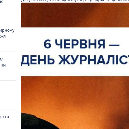
ас
мирному
жжя
ил
їни
, хто