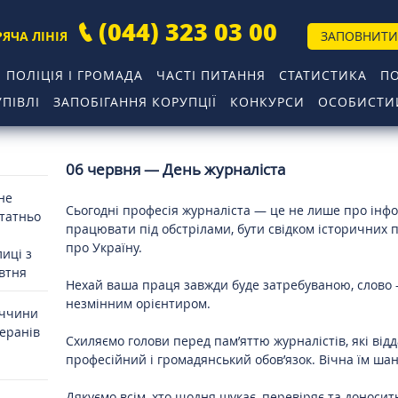
(044) 323 03 00
РЯЧА ЛІНІЯ
ЗАПОВНИТИ
ПОЛІЦІЯ І ГРОМАДА
ЧАСТІ ПИТАННЯ
СТАТИСТИКА
П
ПІВЛІ
ЗАПОБІГАННЯ КОРУПЦІЇ
КОНКУРСИ
ОСОБИСТИЙ
06 червня — День журналіста
 не
Сьогодні професія журналіста — це не лише про інфо
статньо
працювати під обстрілами, бути свідком історичних п
про Україну.
иці з
овтня
Нехай ваша праця завжди буде затребуваною, слово
незмінним орієнтиром.
иччини
теранів
Схиляємо голови перед пам’яттю журналістів, які від
професійний і громадянський обов’язок. Вічна їм шан
Дякуємо всім, хто щодня шукає, перевіряє та доносит