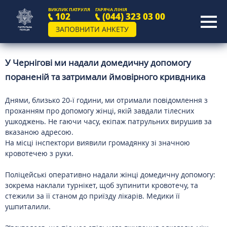
ВИКЛИК ПАТРУЛЯ
ГАРЯЧА ЛІНІЯ
102
(044) 323 03 00
ЗАПОВНИТИ АНКЕТУ
У Чернігові ми надали домедичну допомогу
пораненій та затримали ймовірного кривдника
Днями, близько 20-ї години, ми отримали повідомлення з
проханням про допомогу жінці, якій завдали тілесних
ушкоджень. Не гаючи часу, екіпаж патрульних вирушив за
вказаною адресою.
На місці інспектори виявили громадянку зі значною
кровотечею з руки.
Поліцейські оперативно надали жінці домедичну допомогу:
зокрема наклали турнікет, щоб зупинити кровотечу, та
стежили за її станом до приїзду лікарів. Медики її
ушпиталили.