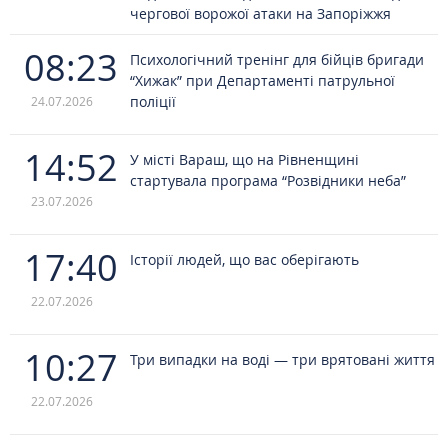
чергової ворожої атаки на Запоріжжя
08:23
Психологічний тренінг для бійців бригади
“Хижак” при Департаменті патрульної
поліції
24.07.2026
14:52
У місті Вараш, що на Рівненщині
стартувала програма “Розвідники неба”
23.07.2026
17:40
Історії людей, що вас оберігають
22.07.2026
10:27
Три випадки на воді — три врятовані життя
22.07.2026