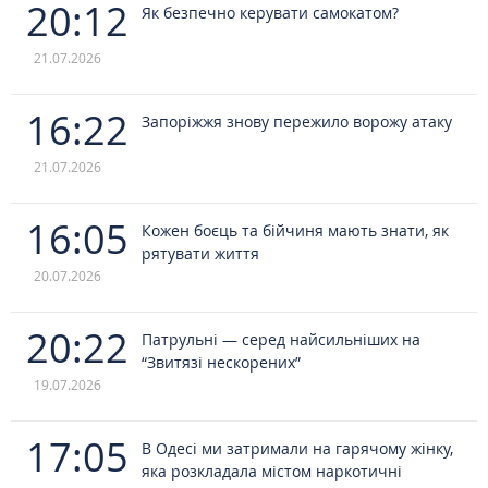
20:12
Як безпечно керувати самокатом?
21.07.2026
16:22
Запоріжжя знову пережило ворожу атаку
21.07.2026
16:05
Кожен боєць та бійчиня мають знати, як
рятувати життя
20.07.2026
20:22
Патрульні — серед найсильніших на
“Звитязі нескорених”
19.07.2026
17:05
В Одесі ми затримали на гарячому жінку,
яка розкладала містом наркотичні