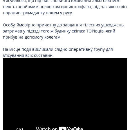
З’ясувалося, що під час спільного вживання алкоголю між
нею та знайомим чоловіком виник конфлікт, під час якого він
поранив громадянку ножем у руку.
Особу, ймовірно причетну до завдання тілесних ушкоджень,
затримав у під’їзді того ж будинку екіпаж ТОРівців, який
прибув на допомогу колегам.
На місце події викликали слідчо-оперативну групу для
з’ясування всіх обставин.