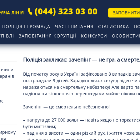
(044) 323 03 00
РЯЧА ЛІНІЯ
ЗАПОВНИТИ
ПОЛІЦІЯ І ГРОМАДА
ЧАСТІ ПИТАННЯ
СТАТИСТИКА
П
ПІВЛІ
ЗАПОБІГАННЯ КОРУПЦІЇ
КОНКУРСИ
ОСОБИСТИЙ
Поліція закликає: зачепінг — не гра, а смерт
иччини
Від початку року в Україні зафіксовано 8 випадків зач
теранів
постраждали 9 дітей. Заради кількох секунд відео чи 
наражаються на смертельну небезпеку! Але варто па
падіння чи зіткнення з перешкодами майже ніколи н
ас
Зачепінг — це смертельно небезпечно!
– напруга до 27 000 вольт — навіть якщо не торкатис
бути миттєвим;
мирному
– падіння з висоти — один різкий рух, і життя може 
жжя
– зіткнення з перешкодами — мости, тунелі, опори зі