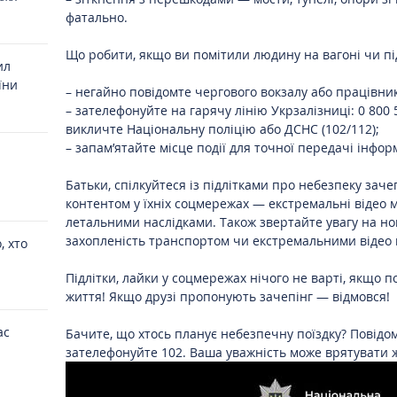
фатально.
Що робити, якщо ви помітили людину на вагоні чи пі
ил
їни
– негайно повідомте чергового вокзалу або працівник
– зателефонуйте на гарячу лінію Укрзалізниці: 0 800 
викличте Національну поліцію або ДСНС (102/112);
– запам’ятайте місце події для точної передачі інфор
Батьки, спілкуйтеся із підлітками про небезпеку заче
контентом у їхніх соцмережах — екстремальні відео 
летальними наслідками. Також звертайте увагу на но
захопленість транспортом чи екстремальними відео 
, хто
Підлітки, лайки у соцмережах нічого не варті, якщо 
життя! Якщо друзі пропонують зачепінг — відмовся!
ас
Бачите, що хтось планує небезпечну поїздку? Повідо
зателефонуйте 102. Ваша уважність може врятувати 