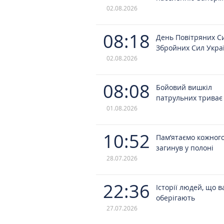
02.08.2026
08:18
День Повітряних С
Збройних Сил Укра
02.08.2026
08:08
Бойовий вишкіл
патрульних триває
01.08.2026
10:52
Пам’ятаємо кожного
загинув у полоні
28.07.2026
22:36
Історії людей, що в
оберігають
27.07.2026