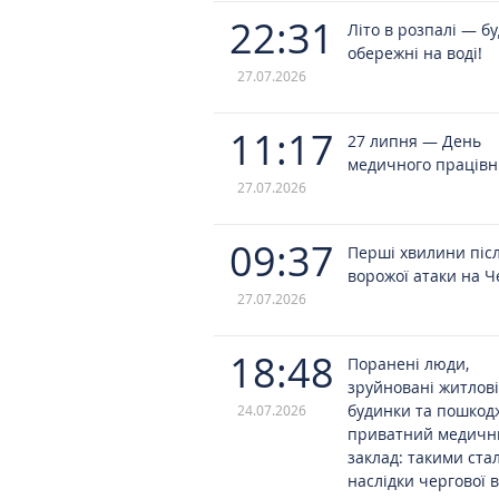
22:31
Літо в розпалі — б
обережні на воді!
27.07.2026
11:17
27 липня — День
медичного працівн
27.07.2026
09:37
Перші хвилини піс
ворожої атаки на Ч
27.07.2026
18:48
Поранені люди,
зруйновані житлові
будинки та пошко
24.07.2026
приватний медичн
заклад: такими ста
наслідки чергової 