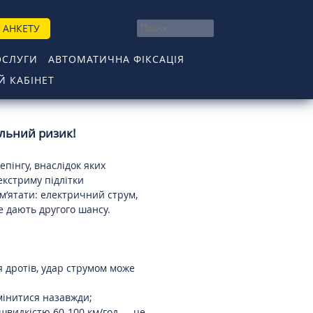
 АНКЕТУ
ОСЛУГИ
АВТОМАТИЧНА ФІКСАЦІЯ
 КАБІНЕТ
ельний ризик!
епінгу, внаслідок яких
екстриму підлітки
м’ятати: електричний струм,
е дають другого шансу.
я дротів, удар струмом може
змінитися назавжди;
 швидкістю 60-100 км/год — це