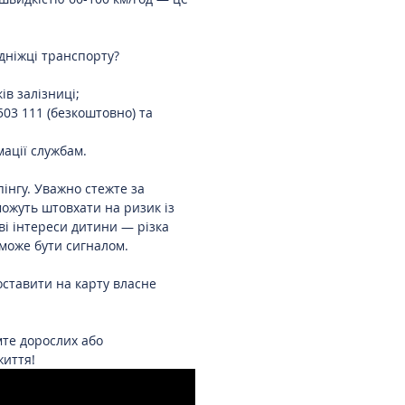
дніжці транспорту?
ів залізниці;
503 111 (безкоштовно) та
мації службам.
пінгу. Уважно стежте за
можуть штовхати на ризик із
ві інтереси дитини — різка
може бути сигналом.
поставити на карту власне
мте дорослих або
життя!