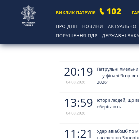
102
ВИКЛИК ПАТРУЛЯ
ГА
ПРО ДПП
НОВИНИ
АКТУАЛЬНО
ПОРУШЕННЯ ПДР
ДЕРЖАВНІ ЗАКУ
20:19
Патрульні Хмельн
— у фіналі “Ігор ве
2026”
04.08.2026
13:59
Історії людей, що в
оберігають
04.08.2026
11:21
Удар авіабомб по 
населенню Запорі