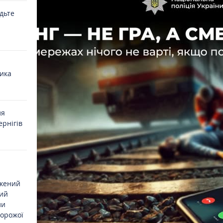
удьте
ика
ля
ернігів
джений
ий
ли
ворожої