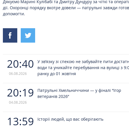
Дякуємо Марині Кулібабі та Дмитру Дундуру за чіткі та операт
дії. Охоронці порядку вкотре довели — патрульні завжди готов
допомогти.
20:40
У зв’язку зі спекою не забувайте пити достат
води та уникайте перебування на вулиці з 9:
ранку до 01 жовтня
06.08.2026
20:19
Патрульні Хмельниччини — у фіналі “Ігор
ветеранів 2026”
04.08.2026
13:59
Історії людей, що вас оберігають