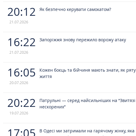
20:12
Як безпечно керувати самокатом?
21.07.2026
16:22
Запоріжжя знову пережило ворожу атаку
21.07.2026
16:05
Кожен боєць та бійчиня мають знати, як рят
життя
20.07.2026
20:22
Патрульні — серед найсильніших на “Звитязі
нескорених”
19.07.2026
17:05
В Одесі ми затримали на гарячому жінку, яка