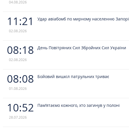
04.08.2026
11:21
Удар авіабомб по мирному населенню Запор
02.08.2026
08:18
День Повітряних Сил Збройних Сил України
02.08.2026
08:08
Бойовий вишкіл патрульних триває
01.08.2026
10:52
Пам’ятаємо кожного, хто загинув у полоні
28.07.2026