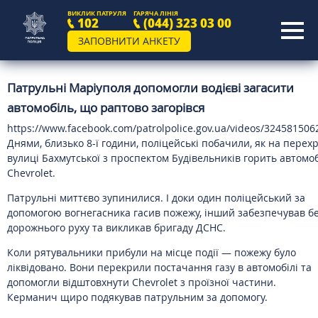
ВИКЛИК ПАТРУЛЯ
ГАРЯЧА ЛІНІЯ
102
(044) 323 03 00
ЗАПОВНИТИ АНКЕТУ
Патрульні Маріуполя допомогли водієві загасити
автомобіль, що раптово загорівся
https://www.facebook.com/patrolpolice.gov.ua/videos/32458150
Днями, близько 8-ї години, поліцейські побачили, як на перехр
вулиці Бахмутської з проспектом Будівельників горить автомо
Chevrolet.
Патрульні миттєво зупинилися. І доки один поліцейський за
допомогою вогнегасника гасив пожежу, інший забезпечував б
дорожнього руху та викликав бригаду ДСНС.
Коли рятувальники прибули на місце події — пожежу було
ліквідовано. Вони перекрили постачання газу в автомобілі та
допомогли відштовхнути Chevrolet з проїзної частини.
Керманич щиро подякував патрульним за допомогу.