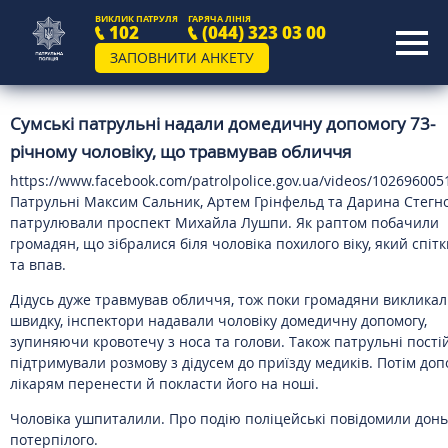
ВИКЛИК ПАТРУЛЯ
ГАРЯЧА ЛІНІЯ
102
(044) 323 03 00
ЗАПОВНИТИ АНКЕТУ
Сумські патрульні надали домедичну допомогу 73-
річному чоловіку, що травмував обличчя
https://www.facebook.com/patrolpolice.gov.ua/videos/10269600
Патрульні Максим Сальник, Артем Грінфельд та Дарина Стегн
патрулювали проспект Михайла Лушпи. Як раптом побачили
громадян, що зібралися біля чоловіка похилого віку, який спіт
та впав.
Дідусь дуже травмував обличчя, тож поки громадяни виклика
швидку, інспектори надавали чоловіку домедичну допомогу,
зупиняючи кровотечу з носа та голови. Також патрульні пості
підтримували розмову з дідусем до приїзду медиків. Потім до
лікарям перенести й покласти його на ноші.
Чоловіка ушпиталили. Про подію поліцейські повідомили донь
потерпілого.