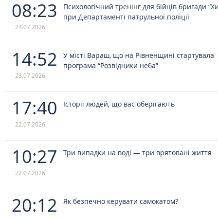
08:23
Психологічний тренінг для бійців бригади “Х
при Департаменті патрульної поліції
24.07.2026
14:52
У місті Вараш, що на Рівненщині стартувала
програма “Розвідники неба”
23.07.2026
17:40
Історії людей, що вас оберігають
22.07.2026
10:27
Три випадки на воді — три врятовані життя
22.07.2026
20:12
Як безпечно керувати самокатом?