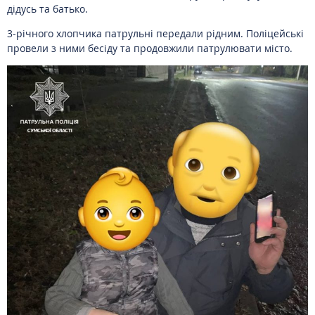
дідусь та батько.
3-річного хлопчика патрульні передали рідним. Поліцейські
провели з ними бесіду та продовжили патрулювати місто.