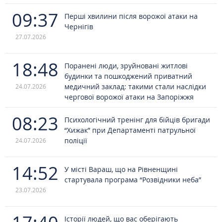
09:37
Перші хвилини після ворожої атаки на
Чернігів
27.07.2026
18:48
Поранені люди, зруйновані житлові
будинки та пошкоджений приватний
медичний заклад: такими стали наслідки
24.07.2026
чергової ворожої атаки на Запоріжжя
08:23
Психологічний тренінг для бійців бригади
“Хижак” при Департаменті патрульної
поліції
24.07.2026
14:52
У місті Вараш, що на Рівненщині
стартувала програма “Розвідники неба”
23.07.2026
Історії людей, що вас оберігають