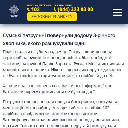
ВИКЛИК ПАТРУЛЯ
ГАРЯЧА ЛІНІЯ
102
(044) 323 03 00
ЗАПОВНИТИ АНКЕТУ
Сумські патрульні повернули додому 3-річного
хлопчика, якого розшукували рідні
Подія сталася в суботу надвечір. Патрулюючи дворову
території на вулиці Інтернаціоналістів, біля проїжджої
частини, патрульні Павло Зарва та Руслан Мельник виявили
малолітнього хлопчика. Нікого з дорослих поруч з дитиною
не було, тож інспектори зупинилися та підійшли до неї.
Хлопчик назвав лишень своє ім’я. А ось інформації про
батьків чи адресу проживання не було жодної.
Патрульні вже розпочали пошуки його рідних, опитували
мешканців мікрорайону. А за деякий час на лінію 102
надійшло повідомлення про зникнення дитини.
Зателефонувавши заявнику, охоронці порядку встановили,
що саме їхнього нового маленького друга й розшукували