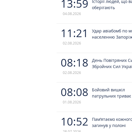
13:59
Історії людей, що в
оберігають
04.08.2026
11:21
Удар авіабомб по 
населенню Запорі
02.08.2026
08:18
День Повітряних С
Збройних Сил Укра
02.08.2026
08:08
Бойовий вишкіл
патрульних триває
01.08.2026
10:52
Пам’ятаємо кожного
загинув у полоні
28.07.2026