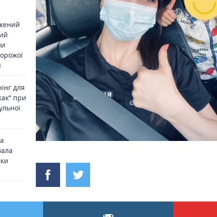
джений
ий
ли
ворожої
я
інг для
жак” при
ульної
на
вала
ики
ас