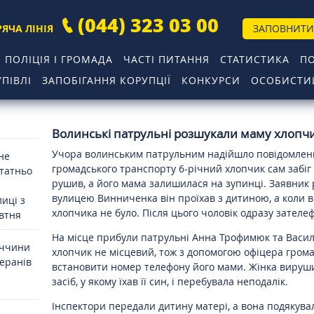
(044) 323 03 00
РЯЧА ЛІНІЯ
ЗАПОВНИТИ
ПОЛІЦІЯ І ГРОМАДА
ЧАСТІ ПИТАННЯ
СТАТИСТИКА
П
ПІВЛІ
ЗАПОБІГАННЯ КОРУПЦІЇ
КОНКУРСИ
ОСОБИСТИЙ
Волинські патрульні розшукали маму хлопчи
Учора волинським патрульним надійшло повідомленн
 не
громадського транспорту 6-річний хлопчик сам забіг
статньо
рушив, а його мама залишилася на зупинці. Заявник 
вулицею Винниченка він проїхав з дитиною, а коли в
иці з
хлопчика не було. Після цього чоловік одразу зателе
овтня
На місце прибули патрульні Анна Трофимюк та Васи
иччини
хлопчик не місцевий, тож з допомогою офіцера гром
теранів
встановити номер телефону його мами. Жінка вируш
засіб, у якому їхав її син, і перебувала неподалік.
Інспектори передали дитину матері, а вона подякува