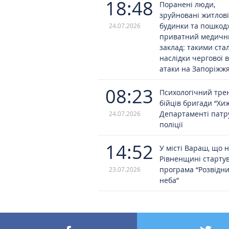
18:48
Поранені люди,
зруйновані житлові
будинки та пошко
24.07.2026
приватний медичн
заклад: такими ста
наслідки чергової 
атаки на Запоріжж
08:23
Психологічний трен
бійців бригади “Хи
Департаменті патр
24.07.2026
поліції
14:52
У місті Вараш, що 
Рівненщині старту
програма “Розвідн
23.07.2026
неба”
17:40
Історії людей, що в
оберігають
22.07.2026