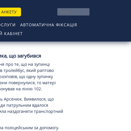
 АНКЕТУ
ОСЛУГИ
АВТОМАТИЧНА ФІКСАЦІЯ
 КАБІНЕТ
ка, що загубився
я про те, що на зупинці
 в тролейбус, який раптово
розповів, що одну зупинку
они повернулися, то матері
фонував на лінію 102.
ль Арсенюк. Виявилося, що
ади патрульним вдалося
ила наздоганяти транспортний
ла поліцейським за допомогу.