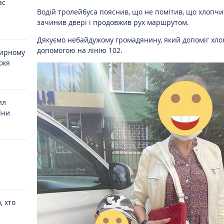
ас
Водій тролейбуса пояснив, що не помітив, що хлопчик
зачинив двері і продовжив рух маршрутом.
Дякуємо небайдужому громадянину, який допоміг хло
допомогою на лінію 102.
мирному
жжя
ил
їни
, хто