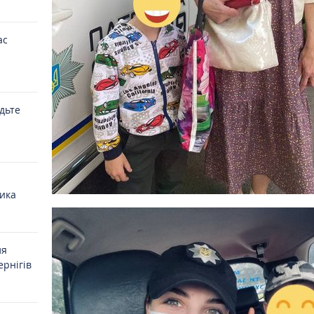
ас
удьте
ика
ля
ернігів