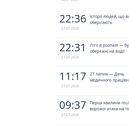
22:36
Історії людей, що в
оберігають
27.07.2026
22:31
Літо в розпалі — б
обережні на воді!
27.07.2026
11:17
27 липня — День
медичного працівн
27.07.2026
09:37
Перші хвилини піс
ворожої атаки на Ч
27.07.2026