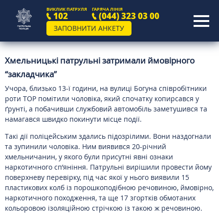
ВИКЛИК ПАТРУЛЯ
ГАРЯЧА ЛІНІЯ
102
(044) 323 03 00
ЗАПОВНИТИ АНКЕТУ
Хмельницькі патрульні затримали ймовірного
“закладчика”
Учора, близько 13-ї години, на вулиці Богуна співробітники
роти ТОР помітили чоловіка, який спочатку копирсався у
ґрунті, а побачивши службовий автомобіль заметушився та
намагався швидко покинути місце події.
Такі дії поліцейським здались підозрілими. Вони наздогнали
та зупинили чоловіка. Ним виявився 20-річний
хмельничанин, у якого були присутні явні ознаки
наркотичного сп’яніння. Патрульні вирішили провести йому
поверхневу перевірку, під час якої у нього виявили 15
пластикових колб із порошкоподібною речовиною, ймовірно,
наркотичного походження, та ще 17 згортків обмотаних
кольоровою ізоляційною стрічкою із такою ж речовиною.