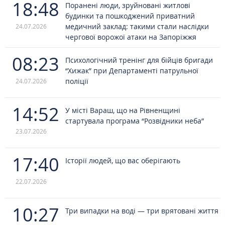
18:48
Поранені люди, зруйновані житлові
будинки та пошкоджений приватний
медичний заклад: такими стали наслідки
24.07.2026
чергової ворожої атаки на Запоріжжя
08:23
Психологічний тренінг для бійців бригади
“Хижак” при Департаменті патрульної
поліції
24.07.2026
14:52
У місті Вараш, що на Рівненщині
стартувала програма “Розвідники неба”
23.07.2026
17:40
Історії людей, що вас оберігають
22.07.2026
10:27
Три випадки на воді — три врятовані життя