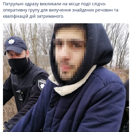
Патрульні одразу викликали на місце події слідчо-
оперативну групу для вилучення знайдених речовин та
кваліфікацій дій затриманого.