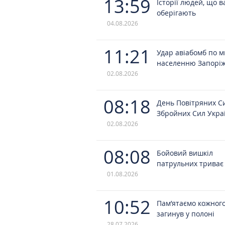
13:59
Історії людей, що в
оберігають
04.08.2026
11:21
Удар авіабомб по 
населенню Запорі
02.08.2026
08:18
День Повітряних С
Збройних Сил Укра
02.08.2026
08:08
Бойовий вишкіл
патрульних триває
01.08.2026
10:52
Пам’ятаємо кожного
загинув у полоні
28.07.2026