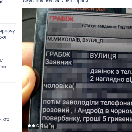
з’ясування всіх обставин справи.
ас
мирному
жжя
ил
їни
, хто