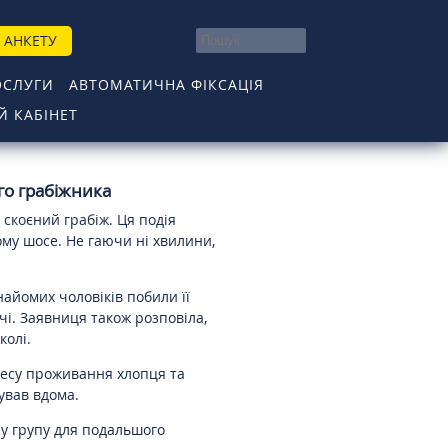
 АНКЕТУ
ОСЛУГИ
АВТОМАТИЧНА ФІКСАЦІЯ
 КАБІНЕТ
го грабіжника
скоєний грабіж. Ця подія
ому шосе. Не гаючи ні хвилини,
айомих чоловіків побили її
чі. Заявниця також розповіла,
колі.
ресу проживання хлопця та
ував вдома.
ну групу для подальшого