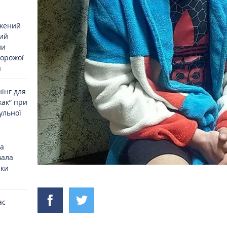
джений
ий
ли
ворожої
я
інг для
жак” при
ульної
на
вала
ики
ас