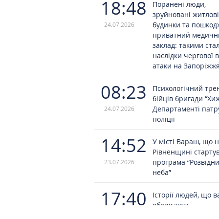
18:48
Поранені люди,
зруйновані житлові
будинки та пошко
24.07.2026
приватний медичн
заклад: такими ста
наслідки чергової 
атаки на Запоріжж
08:23
Психологічний трен
бійців бригади “Хи
Департаменті патр
24.07.2026
поліції
14:52
У місті Вараш, що 
Рівненщині старту
програма “Розвідн
23.07.2026
неба”
17:40
Історії людей, що в
оберігають
22.07.2026