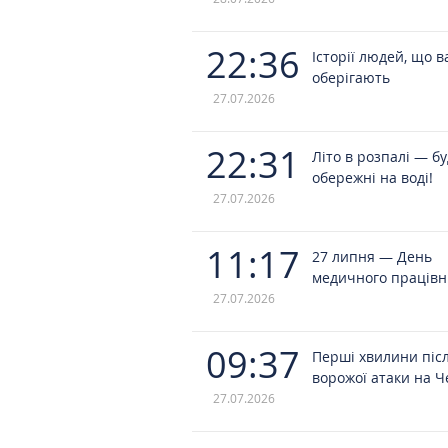
22:36
Історії людей, що в
оберігають
27.07.2026
22:31
Літо в розпалі — б
обережні на воді!
27.07.2026
11:17
27 липня — День
медичного працівн
27.07.2026
09:37
Перші хвилини піс
ворожої атаки на Ч
27.07.2026