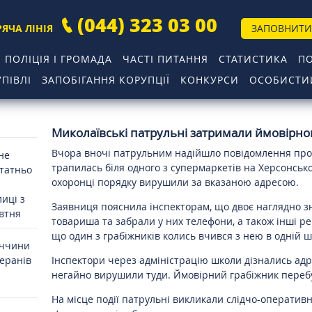
(044) 323 03 00
РЯЧА ЛІНІЯ
ЗАПОВНИТИ
ПОЛІЦІЯ І ГРОМАДА
ЧАСТІ ПИТАННЯ
СТАТИСТИКА
П
ПІВЛІ
ЗАПОБІГАННЯ КОРУПЦІЇ
КОНКУРСИ
ОСОБИСТИЙ
Миколаївські патрульні затримали ймовірно
Вчора вночі патрульним надійшло повідомлення про 
 не
трапилась біля одного з супермаркетів на Херсонськ
статньо
охоронці порядку вирушили за вказаною адресою.
иці з
Заявниця пояснила інспекторам, що двоє наглядно зн
овтня
товариша та забрали у них телефони, а також інші ре
що один з грабіжників колись вчився з нею в одній ш
иччини
теранів
Інспектори через адміністрацію школи дізнались ад
негайно вирушили туди. Ймовірний грабіжник переб
На місце події патрульні викликали слідчо-оператив