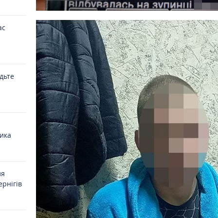
ас
удьте
ика
ля
ернігів