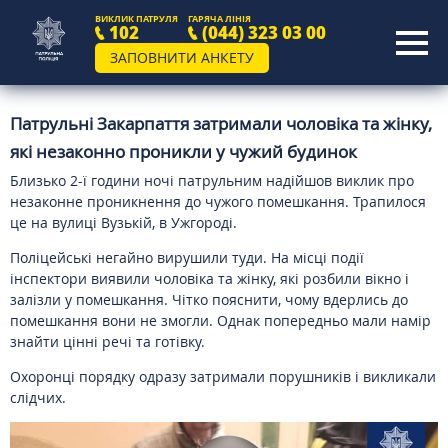
ВИКЛИК ПАТРУЛЯ
ГАРЯЧА ЛІНІЯ
102
(044) 323 03 00
ЗАПОВНИТИ АНКЕТУ
Патрульні Закарпаття затримали чоловіка та жінку,
які незаконно проникли у чужий будинок
Близько 2-ї години ночі патрульним надійшов виклик про
незаконне проникнення до чужого помешкання. Трапилося
це на вулиці Вузькій, в Ужгороді.
Поліцейські негайно вирушили туди. На місці події
інспектори виявили чоловіка та жінку, які розбили вікно і
залізли у помешкання. Чітко пояснити, чому вдерлись до
помешкання вони не змогли. Однак попередньо мали намір
знайти цінні речі та готівку.
Охоронці порядку одразу затримали порушників і викликали
слідчих.