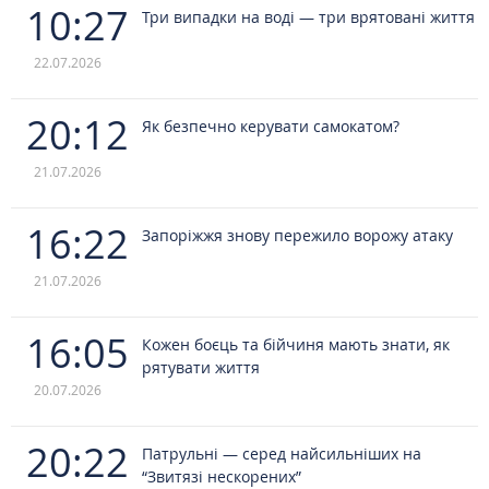
10:27
Три випадки на воді — три врятовані життя
22.07.2026
20:12
Як безпечно керувати самокатом?
21.07.2026
16:22
Запоріжжя знову пережило ворожу атаку
21.07.2026
16:05
Кожен боєць та бійчиня мають знати, як
рятувати життя
20.07.2026
20:22
Патрульні — серед найсильніших на
“Звитязі нескорених”