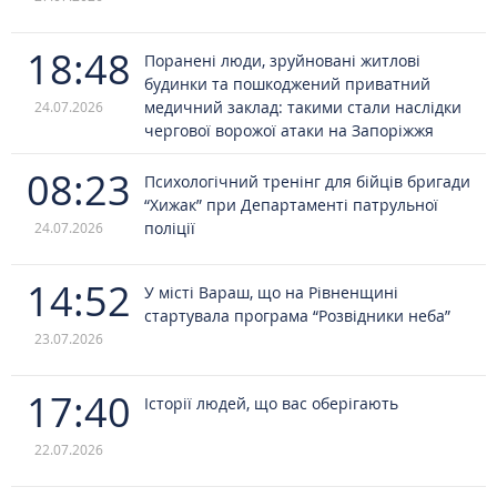
18:48
Поранені люди, зруйновані житлові
будинки та пошкоджений приватний
медичний заклад: такими стали наслідки
24.07.2026
чергової ворожої атаки на Запоріжжя
08:23
Психологічний тренінг для бійців бригади
“Хижак” при Департаменті патрульної
поліції
24.07.2026
14:52
У місті Вараш, що на Рівненщині
стартувала програма “Розвідники неба”
23.07.2026
17:40
Історії людей, що вас оберігають
22.07.2026