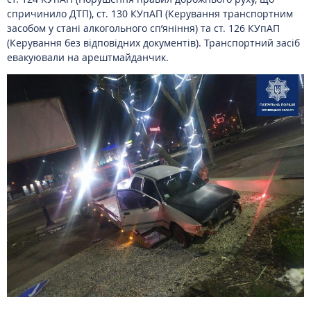
спричинило ДТП), ст. 130 КУпАП (Керування транспортним
засобом у стані алкогольного сп’яніння) та ст. 126 КУпАП
(Керування без відповідних документів). Транспортний засіб
евакуювали на арештмайданчик.