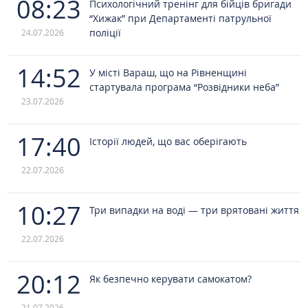
08:23
Психологічний тренінг для бійців бригади
“Хижак” при Департаменті патрульної
поліції
24.07.2026
14:52
У місті Вараш, що на Рівненщині
стартувала програма “Розвідники неба”
23.07.2026
17:40
Історії людей, що вас оберігають
22.07.2026
10:27
Три випадки на воді — три врятовані життя
22.07.2026
20:12
Як безпечно керувати самокатом?
21.07.2026