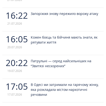
16:22
Запоріжжя знову пережило ворожу атаку
21.07.2026
16:05
Кожен боєць та бійчиня мають знати, як
рятувати життя
20.07.2026
20:22
Патрульні — серед найсильніших на
“Звитязі нескорених”
19.07.2026
17:05
В Одесі ми затримали на гарячому жінку,
яка розкладала містом наркотичні
речовини
17.07.2026