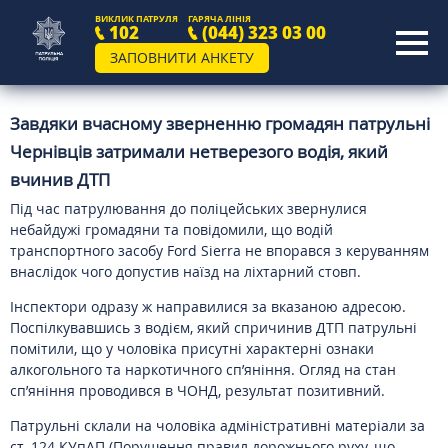
ВИКЛИК ПАТРУЛЯ
ГАРЯЧА ЛІНІЯ
102
(044) 323 03 00
ЗАПОВНИТИ АНКЕТУ
Завдяки вчасному зверненню громадян патрульні
Чернівців затримали нетверезого водія, який
вчинив ДТП
Під час патрулювання до поліцейських звернулися
небайдужі громадяни та повідомили, що водій
транспортного засобу Ford Sierra не впорався з керуванням
внаслідок чого допустив наїзд на ліхтарний стовп.
Інспектори одразу ж направилися за вказаною адресою.
Поспілкувавшись з водієм, який спричинив ДТП патрульні
помітили, що у чоловіка присутні характерні ознаки
алкогольного та наркотичного сп’яніння. Огляд на стан
сп’яніння проводився в ЧОНД, результат позитивний.
Патрульні склали на чоловіка адміністративні матеріали за
ст. 124 КУпАП (Порушення правил дорожнього руху, що