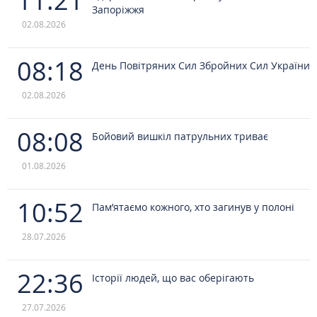
11:21
Запоріжжя
02.08.2026
08:18
День Повітряних Сил Збройних Сил України
02.08.2026
08:08
Бойовий вишкіл патрульних триває
01.08.2026
10:52
Пам’ятаємо кожного, хто загинув у полоні
28.07.2026
22:36
Історії людей, що вас оберігають
27.07.2026