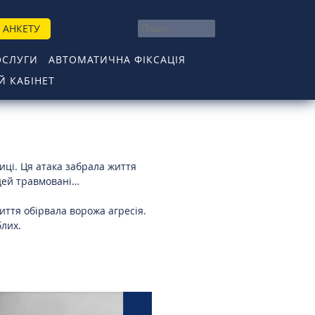
 АНКЕТУ
ОСЛУГИ
АВТОМАТИЧНА ФІКСАЦІЯ
 КАБІНЕТ
иці. Ця атака забрала життя
дей травмовані…
життя обірвала ворожа агресія.
блих.