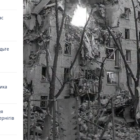
ас
удьте
ика
ля
ернігів