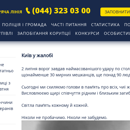
(044) 323 03 00
РЯЧА ЛІНІЯ
ЗАПОВНИТИ
ПОЛІЦІЯ І ГРОМАДА
ЧАСТІ ПИТАННЯ
СТАТИСТИКА
П
ПІВЛІ
ЗАПОБІГАННЯ КОРУПЦІЇ
КОНКУРСИ
ОСОБИСТИЙ
Київ у жалобі
 не
2 липня ворог завдав наймасованішого удару по стол
статньо
щонайменше 30 мирних мешканців, ще понад 90 лю
иці з
Сьогодні ми схиляємо голови в пам’ять про всіх, чиї 
овтня
Висловлюємо щирі співчуття рідним і близьким заги
иччини
Світла пам’ять кожному й кожній.
теранів
Ніколи не пробачимо. Ніколи не забудемо.