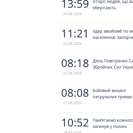
13:59
Історії людей, що в
оберігають
04.08.2026
11:21
Удар авіабомб по 
населенню Запорі
02.08.2026
08:18
День Повітряних С
Збройних Сил Укра
02.08.2026
08:08
Бойовий вишкіл
патрульних триває
01.08.2026
10:52
Пам’ятаємо кожного
загинув у полоні
28.07.2026