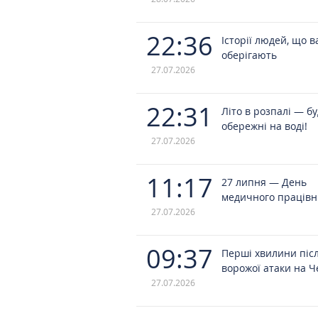
22:36
Історії людей, що в
оберігають
27.07.2026
22:31
Літо в розпалі — б
обережні на воді!
27.07.2026
11:17
27 липня — День
медичного працівн
27.07.2026
09:37
Перші хвилини піс
ворожої атаки на Ч
27.07.2026