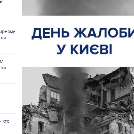
ас
мирному
жжя
ил
їни
, хто