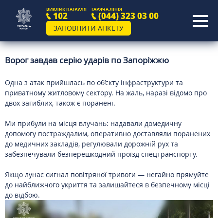
ВИКЛИК ПАТРУЛЯ
ГАРЯЧА ЛІНІЯ
102
(044) 323 03 00
ЗАПОВНИТИ АНКЕТУ
Ворог завдав серію ударів по Запоріжжю
Одна з атак прийшлась по об’єкту інфраструктури та
приватному житловому сектору. На жаль, наразі відомо про
двох загиблих, також є поранені.
Ми прибули на місця влучань: надавали домедичну
допомогу постраждалим, оперативно доставляли поранених
до медичних закладів, регулювали дорожній рух та
забезпечували безперешкодний проїзд спецтранспорту.
Якщо лунає сигнал повітряної тривоги — негайно прямуйте
до найближчого укриття та залишайтеся в безпечному місці
до відбою.