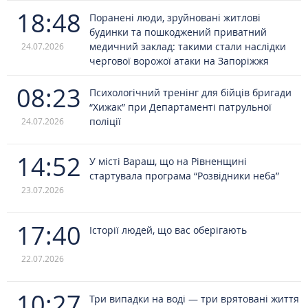
18:48
Поранені люди, зруйновані житлові
будинки та пошкоджений приватний
медичний заклад: такими стали наслідки
24.07.2026
чергової ворожої атаки на Запоріжжя
08:23
Психологічний тренінг для бійців бригади
“Хижак” при Департаменті патрульної
поліції
24.07.2026
14:52
У місті Вараш, що на Рівненщині
стартувала програма “Розвідники неба”
23.07.2026
17:40
Історії людей, що вас оберігають
22.07.2026
10:27
Три випадки на воді — три врятовані життя