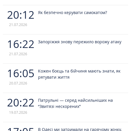
20:12
Як безпечно керувати самокатом?
21.07.2026
16:22
Запоріжжя знову пережило ворожу атаку
21.07.2026
16:05
Кожен боєць та бійчиня мають знати, як
рятувати життя
20.07.2026
20:22
Патрульні — серед найсильніших на
“Звитязі нескорених”
19.07.2026
В Одесі ми затримали на гарячому жінку,