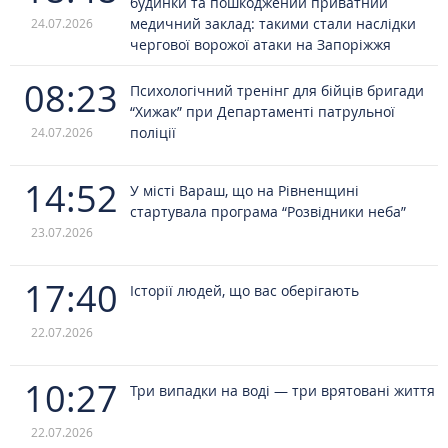
будинки та пошкоджений приватний
медичний заклад: такими стали наслідки
24.07.2026
чергової ворожої атаки на Запоріжжя
08:23
Психологічний тренінг для бійців бригади
“Хижак” при Департаменті патрульної
поліції
24.07.2026
14:52
У місті Вараш, що на Рівненщині
стартувала програма “Розвідники неба”
23.07.2026
17:40
Історії людей, що вас оберігають
22.07.2026
10:27
Три випадки на воді — три врятовані життя
22.07.2026