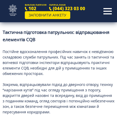
ВИКЛИК ПАТРУЛЯ
ГАРЯЧА ЛІНІЯ
102
(044) 323 03 00
ЗАПОВНИТИ АНКЕТУ
Тактична підготовка патрульних: відпрацювання
елементів CQB
Постійне вдосконалення професійних навичок є невід’ємною
складовою служби патрульних. Під час занять із тактичної та
вогневої підготовки інспектори відпрацьовують практичні
елементи CQB, необхідні для дій у приміщеннях та інших
обмежених просторах.
Зокрема, відпрацьовували підхід до дверного отвору, техніку
“нарізання кутів” під час огляду приміщення з порогу,
відкриття дверей назовні та всередину, вхід до приміщення
з поданням команд, огляд секторів і потенційно небезпечних
зон, а також безпечне переміщення між кімнатами й
пересування коридорами.