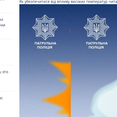
Як убезпечитися від впливу високих температур чит
ил
їни
, хто
ас