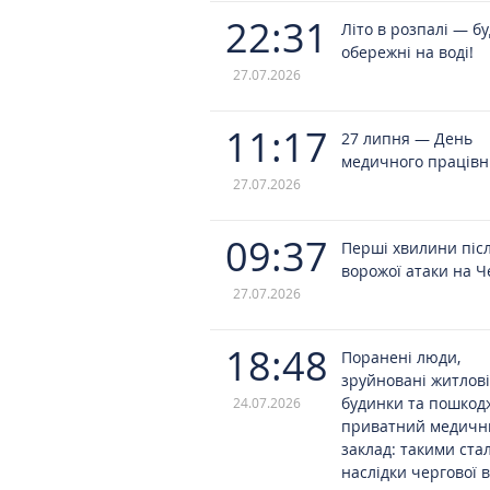
22:31
Літо в розпалі — б
обережні на воді!
27.07.2026
11:17
27 липня — День
медичного працівн
27.07.2026
09:37
Перші хвилини піс
ворожої атаки на Ч
27.07.2026
18:48
Поранені люди,
зруйновані житлові
будинки та пошко
24.07.2026
приватний медичн
заклад: такими ста
наслідки чергової 