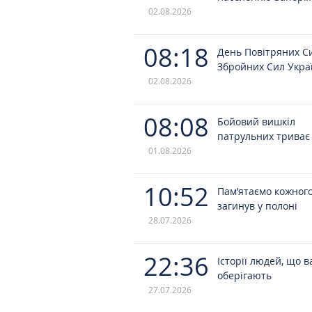
02.08.2026
08:18
День Повітряних С
Збройних Сил Укра
02.08.2026
08:08
Бойовий вишкіл
патрульних триває
01.08.2026
10:52
Пам’ятаємо кожного
загинув у полоні
28.07.2026
22:36
Історії людей, що в
оберігають
27.07.2026