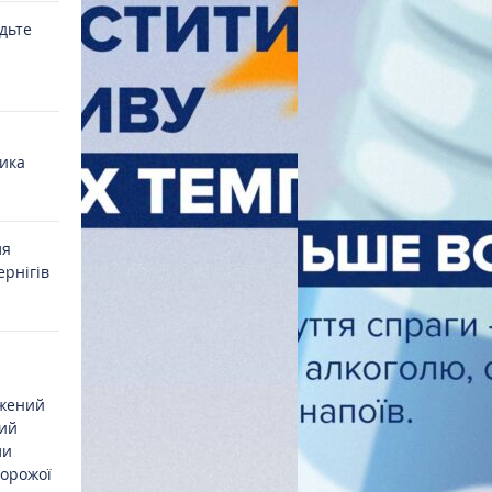
удьте
ика
ля
ернігів
джений
ий
ли
ворожої