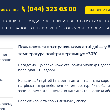
(044) 323 03 00
РЯЧА ЛІНІЯ
ЗАПОВНИТИ
ПОЛІЦІЯ І ГРОМАДА
ЧАСТІ ПИТАННЯ
СТАТИСТИКА
П
ПІВЛІ
ЗАПОБІГАННЯ КОРУПЦІЇ
КОНКУРСИ
ОСОБИСТИЙ
Починаються по-справжньому літні дні — у б
температура повітря перевищує +30°C
иччини
теранів
Нагадуємо, що спека може становити ризик для здоров
перебування надворі.
ас
Не залишайте дітей і тварин в авто — навіть на кор
нагрівається до небезпечних температур. Якщо бачи
зачиненому авто — негайно викликайте власника або
Бережіть себе та своїх близьких у спеку.
мирному
жжя