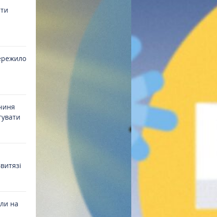
ати
ережило
йчиня
тувати
витязі
али на