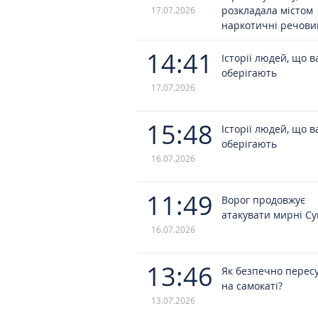
розкладала містом
17.07.2026
наркотичні речови
14:41
Історії людей, що в
оберігають
17.07.2026
15:48
Історії людей, що в
оберігають
16.07.2026
11:49
Ворог продовжує
атакувати мирні С
16.07.2026
13:46
Як безпечно перес
на самокаті?
13.07.2026