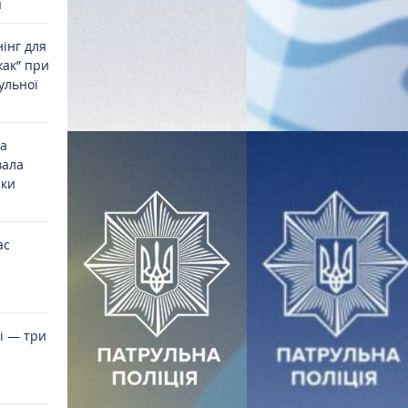
я
інг для
жак” при
ульної
на
вала
ики
ас
і — три