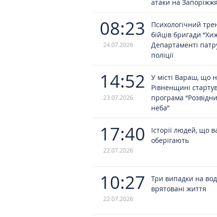
атаки на Запоріжж
08:23
Психологічний трен
бійців бригади “Хи
Департаменті патр
24.07.2026
поліції
14:52
У місті Вараш, що 
Рівненщині старту
програма “Розвідн
23.07.2026
неба”
17:40
Історії людей, що в
оберігають
22.07.2026
10:27
Три випадки на вод
врятовані життя
22.07.2026