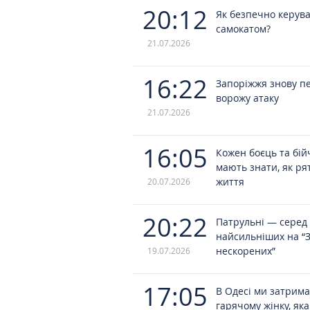
20:12
Як безпечно керув
самокатом?
21.07.2026
16:22
Запоріжжя знову п
ворожу атаку
21.07.2026
16:05
Кожен боєць та бі
мають знати, як ря
життя
20.07.2026
20:22
Патрульні — серед
найсильніших на “З
нескорених”
19.07.2026
17:05
В Одесі ми затрим
гарячому жінку, яка