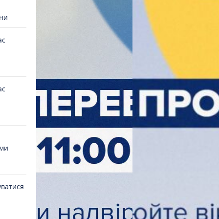
ни
ас
ас
уми
уватися