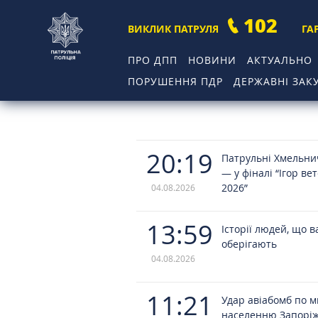
102
ВИКЛИК ПАТРУЛЯ
ГА
ПРО ДПП
НОВИНИ
АКТУАЛЬНО
ПОРУШЕННЯ ПДР
ДЕРЖАВНІ ЗАКУ
20:19
Патрульні Хмельн
— у фіналі “Ігор ве
2026”
04.08.2026
13:59
Історії людей, що в
оберігають
04.08.2026
11:21
Удар авіабомб по 
населенню Запорі