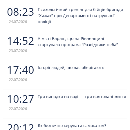
08:23
Психологічний тренінг для бійців бригади
“Хижак” при Департаменті патрульної
поліції
24.07.2026
14:52
У місті Вараш, що на Рівненщині
стартувала програма “Розвідники неба”
23.07.2026
17:40
Історії людей, що вас оберігають
22.07.2026
10:27
Три випадки на воді — три врятовані життя
22.07.2026
20:12
Як безпечно керувати самокатом?