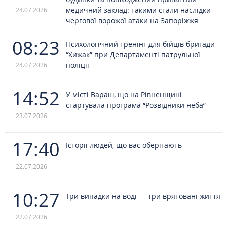
медичний заклад: такими стали наслідки
24.07.2026
чергової ворожої атаки на Запоріжжя
08:23
Психологічний тренінг для бійців бригади
“Хижак” при Департаменті патрульної
поліції
24.07.2026
14:52
У місті Вараш, що на Рівненщині
стартувала програма “Розвідники неба”
23.07.2026
17:40
Історії людей, що вас оберігають
22.07.2026
10:27
Три випадки на воді — три врятовані життя
22.07.2026