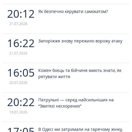
20:12
Як безпечно керувати самокатом?
21.07.2026
16:22
Запоріжжя знову пережило ворожу атаку
21.07.2026
16:05
Кожен боєць та бійчиня мають знати, як
рятувати життя
20.07.2026
20:22
Патрульні — серед найсильніших на
“Звитязі нескорених”
19.07.2026
17:05
В Одесі ми затримали на гарячому жінку,