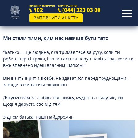
ВИКЛИК ПАТРУЛЯ
ГАРЯЧА ЛІНІЯ
102
(044) 323 03 00
ЗАПОВНИТИ АНКЕТУ
Ми стали тими, ким нас навчив бути тато
“Батько — це людина, яка тримає тебе за руку, коли ти
робиш перші кроки, і залишається поруч навіть тоді, коли ти
вже впевнено йдеш власним шляхом.”
Він вчить вірити в себе, не здаватися перед труднощами і
завжди залишатися людиною.
Дякуємо вам за любов, підтримку, мудрість і силу, яку ви
щодня даруєте своїм дітям.
З Днем батька, наші найдорожчі.