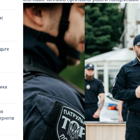
ас
удьте
ика
ля
ернігів