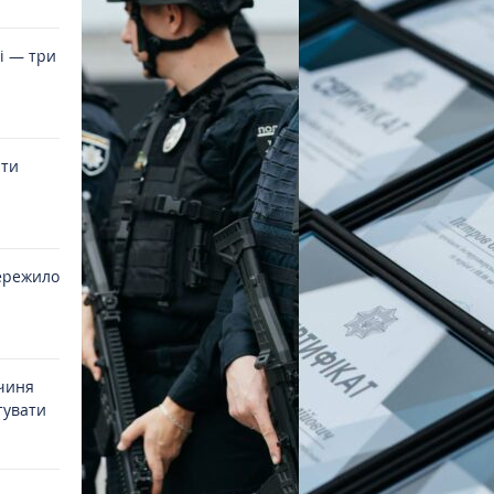
і — три
ати
ережило
йчиня
тувати