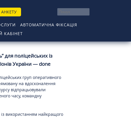
 АНКЕТУ
ОСЛУГИ
АВТОМАТИЧНА ФІКСАЦІЯ
 КАБІНЕТ
” для поліцейських із
гіонів України — done
поліцейських груп оперативного
рямовану на вдосконалення
курсу відпрацьовували
еного часу, командну
ї із використанням найкращого