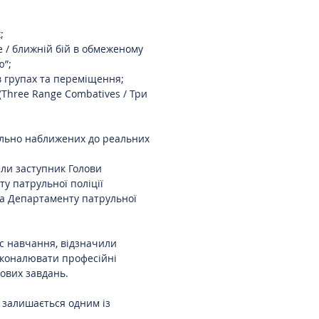
;
e / ближній бій в обмеженому
ю”;
 в групах та переміщення;
(Three Range Combatives / Три
ально наближених до реальних
ли заступник Голови
ту патрульної поліції
а Департаменту патрульної
с навчання, відзначили
сконалювати професійні
ових завдань.
 залишається одним із