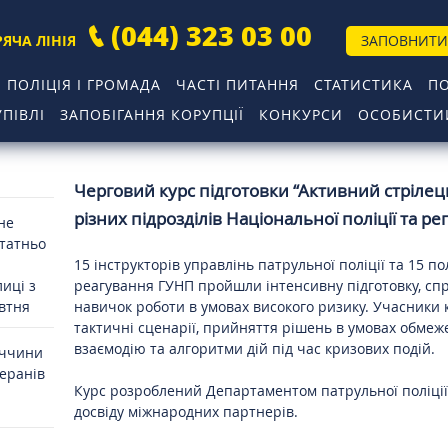
(044) 323 03 00
РЯЧА ЛІНІЯ
ЗАПОВНИТИ
ПОЛІЦІЯ І ГРОМАДА
ЧАСТІ ПИТАННЯ
СТАТИСТИКА
П
ПІВЛІ
ЗАПОБІГАННЯ КОРУПЦІЇ
КОНКУРСИ
ОСОБИСТИЙ
Черговий курс підготовки “Активний стрілець
різних підрозділів Національної поліції та ре
 не
статньо
15 інструкторів управлінь патрульної поліції та 15 
иці з
реагування ГУНП пройшли інтенсивну підготовку, сп
овтня
навичок роботи в умовах високого ризику. Учасники 
тактичні сценарії, прийняття рішень в умовах обмеж
взаємодію та алгоритми дій під час кризових подій.
иччини
теранів
Курс розроблений Департаментом патрульної поліці
досвіду міжнародних партнерів.