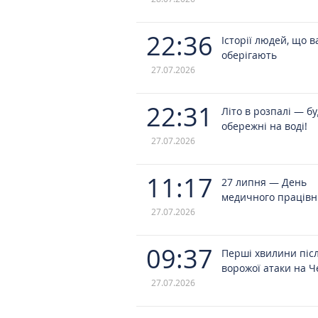
22:36
Історії людей, що в
оберігають
27.07.2026
22:31
Літо в розпалі — б
обережні на воді!
27.07.2026
11:17
27 липня — День
медичного працівн
27.07.2026
09:37
Перші хвилини піс
ворожої атаки на Ч
27.07.2026