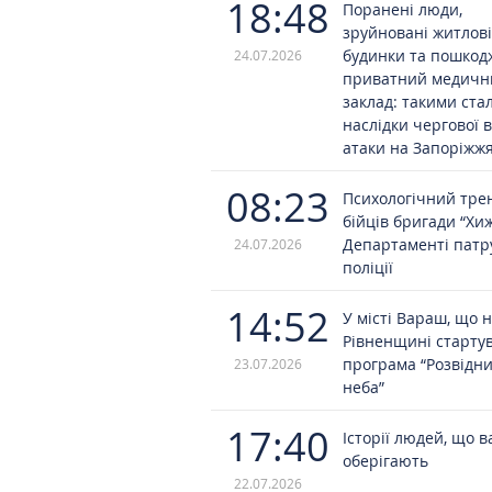
18:48
Поранені люди,
зруйновані житлові
будинки та пошко
24.07.2026
приватний медичн
заклад: такими ста
наслідки чергової 
атаки на Запоріжж
08:23
Психологічний трен
бійців бригади “Хи
Департаменті патр
24.07.2026
поліції
14:52
У місті Вараш, що 
Рівненщині старту
програма “Розвідн
23.07.2026
неба”
17:40
Історії людей, що в
оберігають
22.07.2026