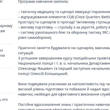
ас
Програма навчання охопила:
– тактичну медицину та сценарії евакуації поранених
– відпрацювання елементів CQB (Close Quarters Battl
просторі) та сценаріїв із протидії “активному стрільц
мирному
– вогневу підготовку — стрільбу з-за укриття, роботу
жжя
– систему рукопашного бою та оборонну тактику 3RC 
рівні самооборони).
Практичні заняття будувалися на сценаріях, максим
ил
ситуацій.
їни
З успішним завершенням курсу поліцейських привіта
Національної поліції і т. в. о. начальника Департамен
Олександр Фацевич та перший заступник начальник
поліції Олексій Білошицький.
Вони подякували учасникам за наполегливість під ча
високий рівень підготовки та побажали й надалі вдо
навички, необхідні для ефективного виконання служб
, хто
Постійне вдосконалення знань і практичних навичок
ключових чинників ефективної роботи поліцейських.