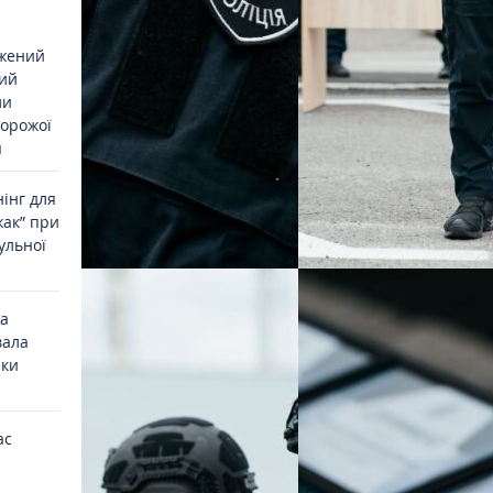
джений
ий
ли
ворожої
я
інг для
жак” при
ульної
на
вала
ики
ас