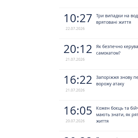
10:27
Три випадки на вод
врятовані життя
22.07.2026
20:12
Як безпечно керув
самокатом?
21.07.2026
16:22
Запоріжжя знову п
ворожу атаку
21.07.2026
16:05
Кожен боєць та бі
мають знати, як ря
життя
20.07.2026