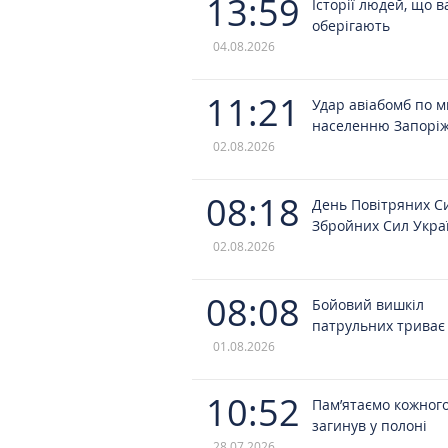
13:59
Історії людей, що в
оберігають
04.08.2026
11:21
Удар авіабомб по 
населенню Запорі
02.08.2026
08:18
День Повітряних С
Збройних Сил Укра
02.08.2026
08:08
Бойовий вишкіл
патрульних триває
01.08.2026
10:52
Пам’ятаємо кожного
загинув у полоні
28.07.2026