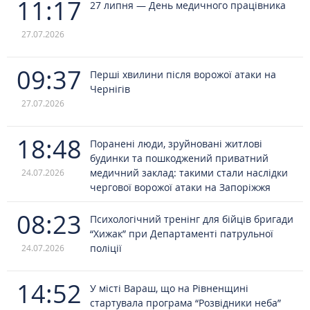
11:17
27 липня — День медичного працівника
27.07.2026
09:37
Перші хвилини після ворожої атаки на
Чернігів
27.07.2026
18:48
Поранені люди, зруйновані житлові
будинки та пошкоджений приватний
медичний заклад: такими стали наслідки
24.07.2026
чергової ворожої атаки на Запоріжжя
08:23
Психологічний тренінг для бійців бригади
“Хижак” при Департаменті патрульної
поліції
24.07.2026
14:52
У місті Вараш, що на Рівненщині
стартувала програма “Розвідники неба”