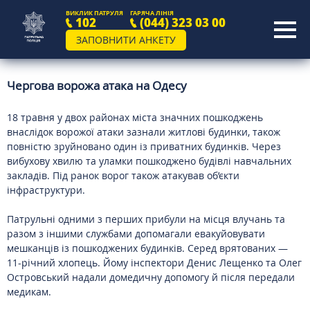
ВИКЛИК ПАТРУЛЯ
ГАРЯЧА ЛІНІЯ
102
(044) 323 03 00
ЗАПОВНИТИ АНКЕТУ
Чергова ворожа атака на Одесу
18 травня у двох районах міста значних пошкоджень
внаслідок ворожої атаки зазнали житлові будинки, також
повністю зруйновано один із приватних будинків. Через
вибухову хвилю та уламки пошкоджено будівлі навчальних
закладів. Під ранок ворог також атакував об’єкти
інфраструктури.
Патрульні одними з перших прибули на місця влучань та
разом з іншими службами допомагали евакуйовувати
мешканців із пошкоджених будинків. Серед врятованих —
11-річний хлопець. Йому інспектори Денис Лещенко та Олег
Островський надали домедичну допомогу й після передали
медикам.