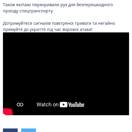
Також екіпажі перекривали рух для безперешкодного
проїзду спецтранспорту.
Дотримуйтеся сигналів повітряної тривоги та негайно
прямуйте до укриття під час ворожої атаки!