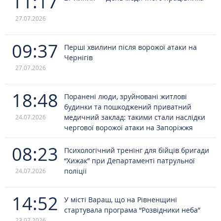
11:17
27.07.2026
09:37
Перші хвилини після ворожої атаки на
Чернігів
27.07.2026
18:48
Поранені люди, зруйновані житлові
будинки та пошкоджений приватний
медичний заклад: такими стали наслідки
24.07.2026
чергової ворожої атаки на Запоріжжя
08:23
Психологічний тренінг для бійців бригади
“Хижак” при Департаменті патрульної
поліції
24.07.2026
14:52
У місті Вараш, що на Рівненщині
стартувала програма “Розвідники неба”
23.07.2026