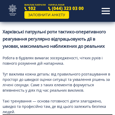
ВИКЛИК ПАТРУЛЯ
ГАРЯЧА ЛІНІЯ
102
(044) 323 03 00
ЗАПОВНИТИ АНКЕТУ
Харківські патрульні роти тактико-оперативного
реагування регулярно відпрацьовують дії в
умовах, максимально наближених до реальних
Робота в будівлях вимагає зосередженості, чітких рухів і
повного розуміння дій напарника.
Тут важлива кожна деталь: від правильного розташування в
просторі до швидкої оцінки ситуації та ухвалення рішень за
лічені секунди. Саме з таких елементів формується
впевненість у діях під час реальних викликів.
Такі тренування — основа готовності діяти злагоджено,
швидко та професійно там, де від цього залежить безпека
людей.