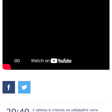
20:40
У зв’язку зі спекою не забувайте пити