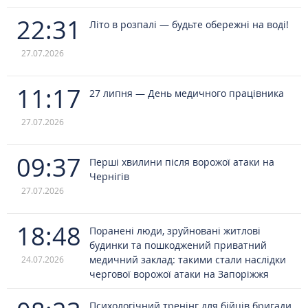
22:31
Літо в розпалі — будьте обережні на воді!
27.07.2026
11:17
27 липня — День медичного працівника
27.07.2026
09:37
Перші хвилини після ворожої атаки на
Чернігів
27.07.2026
18:48
Поранені люди, зруйновані житлові
будинки та пошкоджений приватний
медичний заклад: такими стали наслідки
24.07.2026
чергової ворожої атаки на Запоріжжя
Психологічний тренінг для бійців бригади