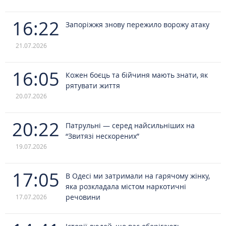
16:22
Запоріжжя знову пережило ворожу атаку
21.07.2026
16:05
Кожен боєць та бійчиня мають знати, як
рятувати життя
20.07.2026
20:22
Патрульні — серед найсильніших на
“Звитязі нескорених”
19.07.2026
17:05
В Одесі ми затримали на гарячому жінку,
яка розкладала містом наркотичні
речовини
17.07.2026