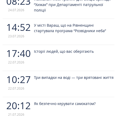
08:23
“Хижак” при Департаменті патрульної
поліції
24.07.2026
14:52
У місті Вараш, що на Рівненщині
стартувала програма “Розвідники неба”
23.07.2026
17:40
Історії людей, що вас оберігають
22.07.2026
10:27
Три випадки на воді — три врятовані життя
22.07.2026
20:12
Як безпечно керувати самокатом?
21.07.2026