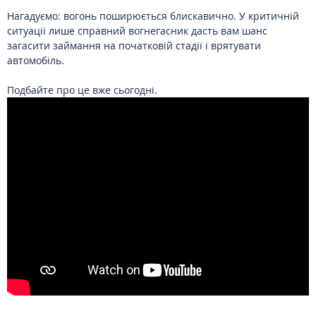
Нагадуємо: вогонь поширюється блискавично. У критичній
ситуації лише справний вогнегасник дасть вам шанс
загасити займання на початковій стадії і врятувати
автомобіль.
Подбайте про це вже сьогодні.