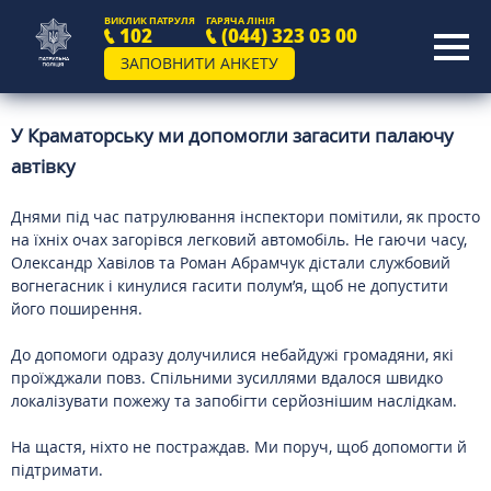
ВИКЛИК ПАТРУЛЯ
ГАРЯЧА ЛІНІЯ
102
(044) 323 03 00
ЗАПОВНИТИ АНКЕТУ
У Краматорську ми допомогли загасити палаючу
автівку
Днями під час патрулювання інспектори помітили, як просто
на їхніх очах загорівся легковий автомобіль. Не гаючи часу,
Олександр Хавілов та Роман Абрамчук дістали службовий
вогнегасник і кинулися гасити полум’я, щоб не допустити
його поширення.
До допомоги одразу долучилися небайдужі громадяни, які
проїжджали повз. Спільними зусиллями вдалося швидко
локалізувати пожежу та запобігти серйознішим наслідкам.
На щастя, ніхто не постраждав. Ми поруч, щоб допомогти й
підтримати.