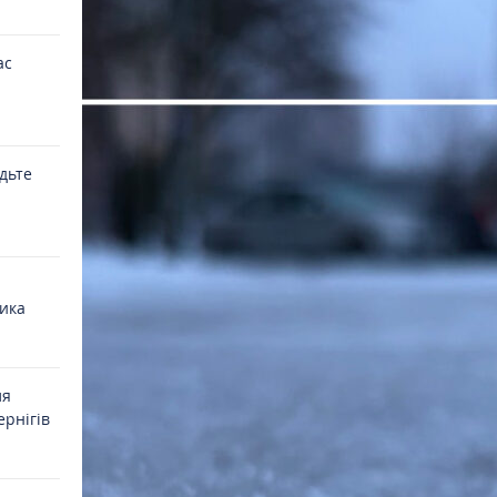
ас
удьте
ика
ля
ернігів