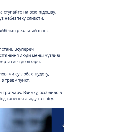
та ступайте на всю підошву.
ує небезпеку слизоти.
найбільш реальний шанс
 стані. Всупереч
 сп’яніння люди менш чутливі
вертатися до лікаря.
ові чи суглобах, нудоту,
 в травмпункт.
и тротуару. Взимку, особливо в
од танення льоду та снігу.