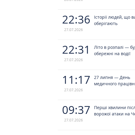
22:36
Історії людей, що в
оберігають
27.07.2026
22:31
Літо в розпалі — б
обережні на воді!
27.07.2026
11:17
27 липня — День
медичного працівн
27.07.2026
09:37
Перші хвилини піс
ворожої атаки на Ч
27.07.2026