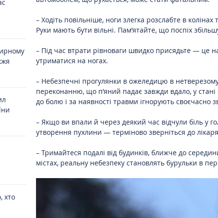
ас
– Ходіть повільніше, ноги злегка розслабте в колінах 
Руки мають бути вільні. Пам’ятайте, що поспіх збільш
– Під час втрати рівноваги швидко присядьте — це 
мирному
утриматися на ногах.
жжя
– Небезпечні прогулянки в ожеледицю в нетверезому
переконанню, що п’яний падає завжди вдало, у стані
ил
до болю і за наявності травми ігнорують своєчасно з
їни
– Якщо ви впали й через деякий час відчули біль у гол
утворення пухлини — терміново зверніться до лікаря
– Тримайтеся подалі від будинків, ближче до середин
містах, реальну небезпеку становлять бурульки в пері
, хто