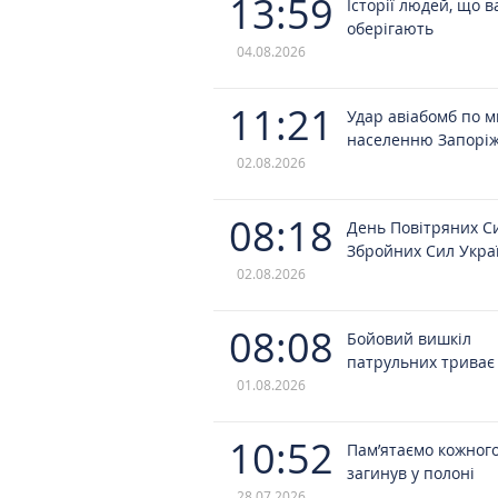
13:59
Історії людей, що в
оберігають
04.08.2026
11:21
Удар авіабомб по 
населенню Запорі
02.08.2026
08:18
День Повітряних С
Збройних Сил Укра
02.08.2026
08:08
Бойовий вишкіл
патрульних триває
01.08.2026
10:52
Пам’ятаємо кожного
загинув у полоні
28.07.2026