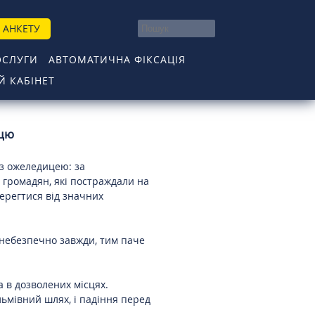
 АНКЕТУ
ОСЛУГИ
АВТОМАТИЧНА ФІКСАЦІЯ
 КАБІНЕТ
ицю
 з ожеледицею: за
 громадян, які постраждали на
берегтися від значних
 небезпечно завжди, тим паче
а в дозволених місцях.
ьмівний шлях, і падіння перед