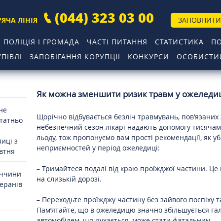
(044) 323 03 00
РЯЧА ЛІНІЯ
ЗАПОВНИТИ
ПОЛІЦІЯ І ГРОМАДА
ЧАСТІ ПИТАННЯ
СТАТИСТИКА
П
ПІВЛІ
ЗАПОБІГАННЯ КОРУПЦІЇ
КОНКУРСИ
ОСОБИСТИЙ
Як можна зменшити ризик травм у ожелед
 не
Щорічно відбувається безліч травмувань, пов’язаних
статньо
небезпечний сезон лікарі надають допомогу тисячам
льоду, тож пропонуємо вам прості рекомендації, як у
иці з
неприємностей у період ожеледиці:
овтня
– Тримайтеся подалі від краю проїжджої частини. Це
иччини
на слизькій дорозі.
теранів
– Переходьте проїжджу частину без зайвого поспіху т
Пам’ятайте, що в ожеледицю значно збільшується гал
автомобілем, що рухається, може стати фатальним.