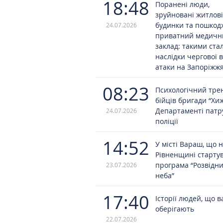
18:48
Поранені люди,
зруйновані житлові
будинки та пошко
24.07.2026
приватний медичн
заклад: такими ста
наслідки чергової 
атаки на Запоріжж
08:23
Психологічний трен
бійців бригади “Хи
Департаменті патр
24.07.2026
поліції
14:52
У місті Вараш, що 
Рівненщині старту
програма “Розвідн
23.07.2026
неба”
17:40
Історії людей, що в
оберігають
22.07.2026