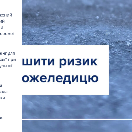
джений
ий
ли
ворожої
я
інг для
жак” при
ульної
на
вала
ики
ас