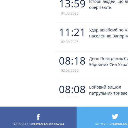
13:59
Історії людей, що в
оберігають
04.08.2026
11:21
Удар авіабомб по 
населенню Запорі
02.08.2026
08:18
День Повітряних С
Збройних Сил Укра
02.08.2026
08:08
Бойовий вишкіл
патрульних триває
01.08.2026
10:52
Пам’ятаємо кожного
загинув у полоні
PATROLPOLICE.GOV.UA
PATROLPOL
FACEBOOK.COM/
TWITTER.COM/
28.07.2026