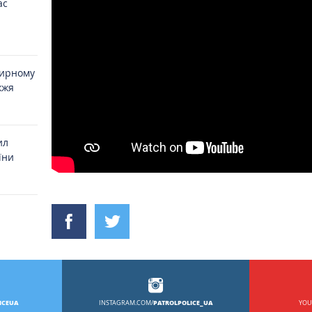
ас
мирному
жжя
ил
їни
, хто
ICEUA
PATROLPOLICE_UA
INSTAGRAM.COM/
YOU