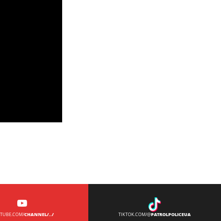
CHANNEL/../
PATROLPOLICEUA
TUBE.COM/
TIKTOK.COM/@