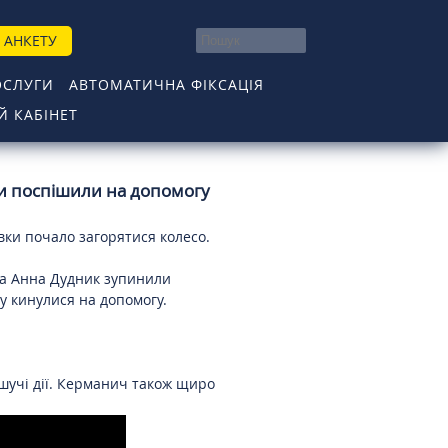
 АНКЕТУ
ОСЛУГИ
АВТОМАТИЧНА ФІКСАЦІЯ
 КАБІНЕТ
ми поспішили на допомогу
вки почало загорятися колесо.
 та Анна Дудник зупинили
у кинулися на допомогу.
ішучі дії. Керманич також щиро