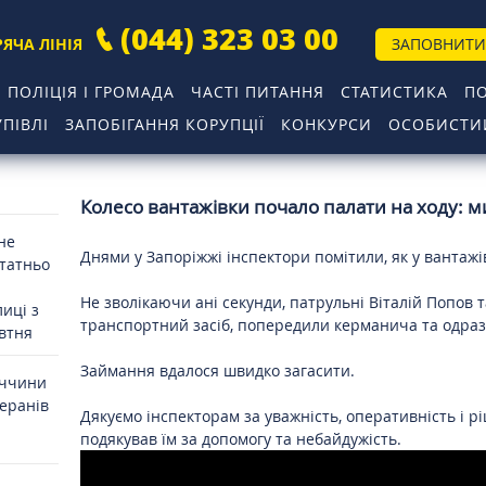
(044) 323 03 00
РЯЧА ЛІНІЯ
ЗАПОВНИТИ
ПОЛІЦІЯ І ГРОМАДА
ЧАСТІ ПИТАННЯ
СТАТИСТИКА
П
ПІВЛІ
ЗАПОБІГАННЯ КОРУПЦІЇ
КОНКУРСИ
ОСОБИСТИЙ
Колесо вантажівки почало палати на ходу: 
 не
Днями у Запоріжжі інспектори помітили, як у вантажі
статньо
Не зволікаючи ані секунди, патрульні Віталій Попов
иці з
транспортний засіб, попередили керманича та одраз
овтня
Займання вдалося швидко загасити.
иччини
теранів
Дякуємо інспекторам за уважність, оперативність і р
подякував їм за допомогу та небайдужість.