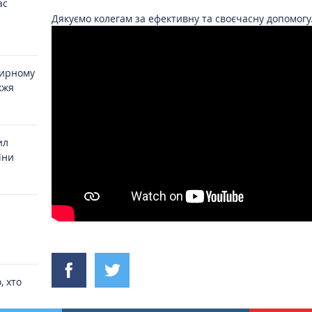
ас
Дякуємо колегам за ефективну та своєчасну допомогу
мирному
жжя
ил
їни
, хто