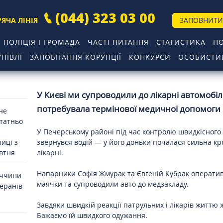
(044) 323 03 00
РЯЧА ЛІНІЯ
ЗАПОВНИТИ
ПОЛІЦІЯ І ГРОМАДА
ЧАСТІ ПИТАННЯ
СТАТИСТИКА
П
ПІВЛІ
ЗАПОБІГАННЯ КОРУПЦІЇ
КОНКУРСИ
ОСОБИСТИЙ
У Києві ми супроводили до лікарні автомобіль
потребувала термінової медичної допомоги
 не
статньо
У Печерському районі під час контролю швидкісного 
иці з
звернувся водій — у його доньки почалася сильна кр
овтня
лікарні.
Напарники Софія Жмурак та Євгеній Кубрак оператив
иччини
маячки та супроводили авто до медзакладу.
теранів
Завдяки швидкій реакції патрульних і лікарів життю ж
Бажаємо їй швидкого одужання.