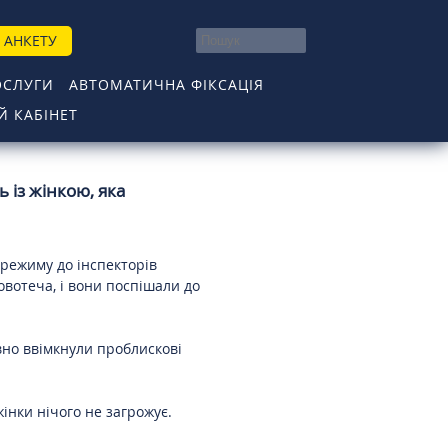
 АНКЕТУ
ОСЛУГИ
АВТОМАТИЧНА ФІКСАЦІЯ
 КАБІНЕТ
 із жінкою, яка
режиму до інспекторів
овотеча, і вони поспішали до
но ввімкнули проблискові
інки нічого не загрожує.