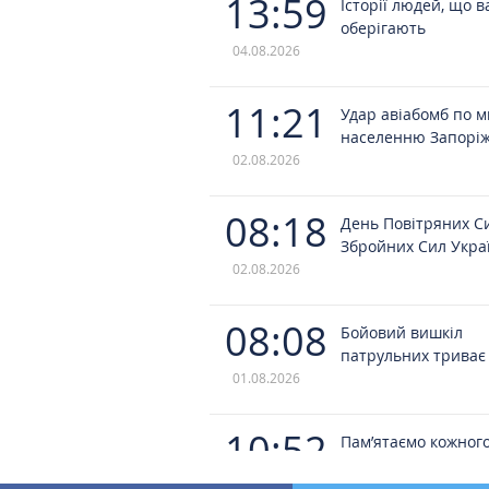
13:59
Історії людей, що в
оберігають
04.08.2026
11:21
Удар авіабомб по 
населенню Запорі
02.08.2026
08:18
День Повітряних С
Збройних Сил Укра
02.08.2026
08:08
Бойовий вишкіл
патрульних триває
01.08.2026
10:52
Пам’ятаємо кожного
загинув у полоні
28.07.2026