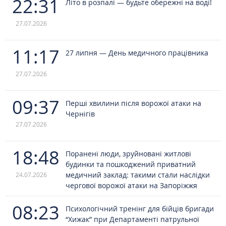
22:31
Літо в розпалі — будьте обережні на воді!
27.07.2026
11:17
27 липня — День медичного працівника
27.07.2026
09:37
Перші хвилини після ворожої атаки на
Чернігів
27.07.2026
18:48
Поранені люди, зруйновані житлові
будинки та пошкоджений приватний
медичний заклад: такими стали наслідки
24.07.2026
чергової ворожої атаки на Запоріжжя
08:23
Психологічний тренінг для бійців бригади
“Хижак” при Департаменті патрульної