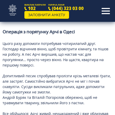
ВИКЛИК ПАТРУЛЯ
ГАРЯЧА ЛІНІЯ
102
(044) 323 03 00
ЗАПОВНИТИ АНКЕТУ
Операція з порятунку Арчі в Одесі
Цього разу допомоги потребував чотирилапий друг.
Господар відчинив вікно, щоб провітрити кімнату, та пішов
на роботу. А пес Арчі вирішив, що настав час для
прогулянки… просто через вікно. На щастя, квартира на
першому поверсі.
Допитливий песик спробував пролізти крізь металеві ґрати,
але застряг. Самостійно вибратися Арчі не міг і почав
скавуліти. Сусіди викликали патрульних, адже допомогти
йому самотужки не змогли.
Андрій Буряк та Віталій Погорєлов обережно, щоб не
травмувати тварину, звільнили його з пастки.
Все обійшлося: Арчі живий, неушкоджений і вже облизував