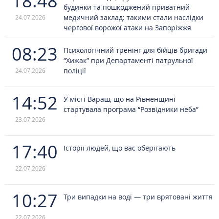
18:48
будинки та пошкоджений приватний
медичний заклад: такими стали наслідки
24.07.2026
чергової ворожої атаки на Запоріжжя
08:23
Психологічний тренінг для бійців бригади
“Хижак” при Департаменті патрульної
поліції
24.07.2026
14:52
У місті Вараш, що на Рівненщині
стартувала програма “Розвідники неба”
23.07.2026
17:40
Історії людей, що вас оберігають
22.07.2026
10:27
Три випадки на воді — три врятовані життя
22.07.2026