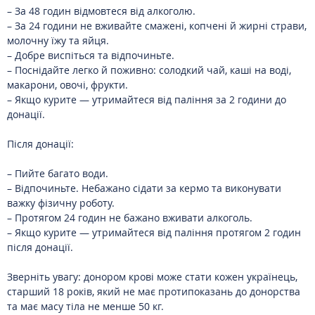
– За 48 годин відмовтеся від алкоголю.
– За 24 години не вживайте смажені, копчені й жирні страви,
молочну їжу та яйця.
– Добре виспіться та відпочиньте.
– Поснідайте легко й поживно: солодкий чай, каші на воді,
макарони, овочі, фрукти.
– Якщо курите — утримайтеся від паління за 2 години до
донації.
Після донації:
– Пийте багато води.
– Відпочиньте. Небажано сідати за кермо та виконувати
важку фізичну роботу.
– Протягом 24 годин не бажано вживати алкоголь.
– Якщо курите — утримайтеся від паління протягом 2 годин
після донації.
Зверніть увагу: донором крові може стати кожен українець,
старший 18 років, який не має протипоказань до донорства
та має масу тіла не менше 50 кг.