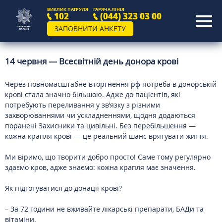
ВИКЛИК ПАТРУЛЯ
ГАРЯЧА ЛІНІЯ
102
(044) 323 03 00
ЗАПОВНИТИ АНКЕТУ
14 червня — Всесвітній день донора крові
Через повномасштабне вторгнення рф потреба в донорській
крові стала значно більшою. Адже до пацієнтів, які
потребують переливання у зв’язку з різними
захворюваннями чи ускладненнями, щодня додаються
поранені Захисники та цивільні. Без перебільшення —
кожна крапля крові — це реальний шанс врятувати життя.
Ми віримо, що творити добро просто! Саме тому регулярно
здаємо кров, адже знаємо: кожна крапля має значення.
Як підготуватися до донації крові?
– За 72 години не вживайте лікарські препарати, БАДи та
вітаміни.