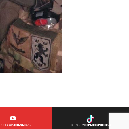
CHANNEL/../
PATROLPOLICEUA
TUBE.COM/
TIKTOK.COM/@