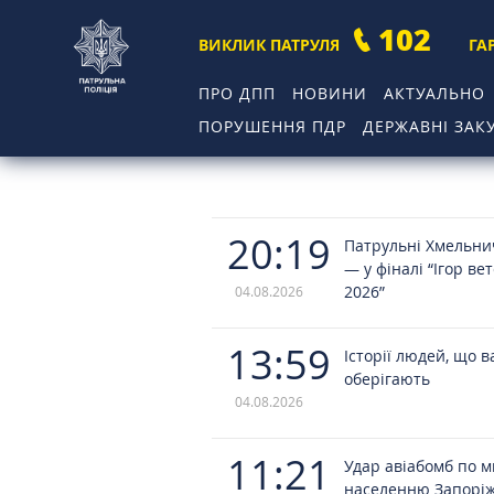
102
ВИКЛИК ПАТРУЛЯ
ГА
ПРО ДПП
НОВИНИ
АКТУАЛЬНО
ПОРУШЕННЯ ПДР
ДЕРЖАВНІ ЗАКУ
20:19
Патрульні Хмельн
— у фіналі “Ігор ве
2026”
04.08.2026
13:59
Історії людей, що в
оберігають
04.08.2026
11:21
Удар авіабомб по 
населенню Запорі