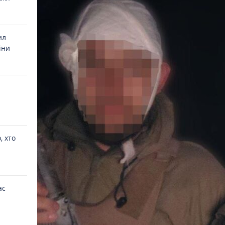
ил
їни
, хто
ас