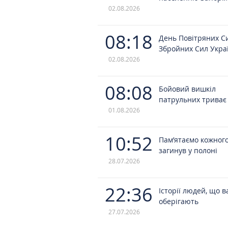
02.08.2026
08:18
День Повітряних С
Збройних Сил Укра
02.08.2026
08:08
Бойовий вишкіл
патрульних триває
01.08.2026
10:52
Пам’ятаємо кожного
загинув у полоні
28.07.2026
22:36
Історії людей, що в
оберігають
27.07.2026