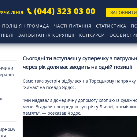
(044) 323 03 00
РЯЧА ЛІНІЯ
ЗАПОВНИТИ
ПОЛІЦІЯ І ГРОМАДА
ЧАСТІ ПИТАННЯ
СТАТИСТИКА
П
ПІВЛІ
ЗАПОБІГАННЯ КОРУПЦІЇ
КОНКУРСИ
ОСОБИСТИЙ
Сьогодні ти вступаєш у суперечку з патруль
через рік доля вас зводить на одній позиції
иччини
теранів
Саме така зустріч відбулася на Торецькому напрямку
“Хижак” на псевдо Ярдос.
ас
“Ми надавали домедичну допомогу хлопцю із суміжного
мене. Згадали попередню зустріч у Львові, посміяли
пам’ять”, — розказав Ярдос.
мирному
жжя