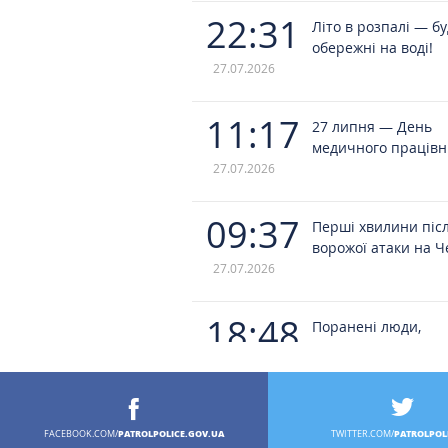
22:31
Літо в розпалі — б
обережні на воді!
27.07.2026
11:17
27 липня — День
медичного працівн
27.07.2026
09:37
Перші хвилини піс
ворожої атаки на Ч
27.07.2026
18:48
Поранені люди,
зруйновані житлові
будинки та пошко
24.07.2026
приватний медичн
заклад: такими ста
наслідки чергової 
PATROLPOLICE.GOV.UA
PATROLPOL
FACEBOOK.COM/
TWITTER.COM/