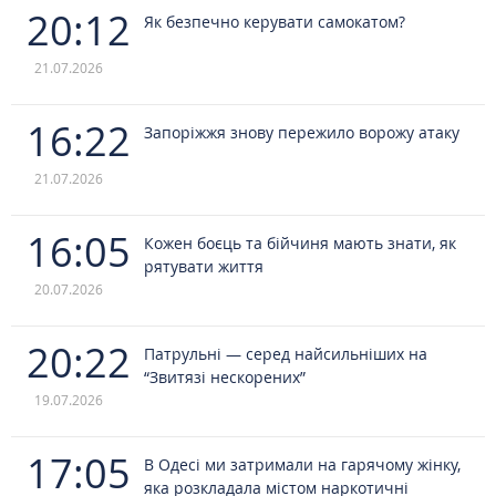
20:12
Як безпечно керувати самокатом?
21.07.2026
16:22
Запоріжжя знову пережило ворожу атаку
21.07.2026
16:05
Кожен боєць та бійчиня мають знати, як
рятувати життя
20.07.2026
20:22
Патрульні — серед найсильніших на
“Звитязі нескорених”
19.07.2026
17:05
В Одесі ми затримали на гарячому жінку,
яка розкладала містом наркотичні