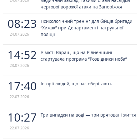
медичний заклад: такими стали наслідки
24.07.2026
чергової ворожої атаки на Запоріжжя
08:23
Психологічний тренінг для бійців бригади
“Хижак” при Департаменті патрульної
поліції
24.07.2026
14:52
У місті Вараш, що на Рівненщині
стартувала програма “Розвідники неба”
23.07.2026
17:40
Історії людей, що вас оберігають
22.07.2026
10:27
Три випадки на воді — три врятовані життя
22.07.2026