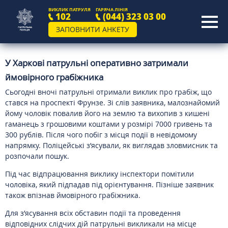
ВИКЛИК ПАТРУЛЯ
ГАРЯЧА ЛІНІЯ
102
(044) 323 03 00
ЗАПОВНИТИ АНКЕТУ
У Харкові патрульні оперативно затримали
ймовірного грабіжника
Сьогодні вночі патрульні отримали виклик про грабіж, що
стався на проспекті Фрунзе. Зі слів заявника, малознайомий
йому чоловік повалив його на землю та вихопив з кишені
гаманець з грошовими коштами у розмірі 7000 гривень та
300 рублів. Після чого побіг з місця події в невідомому
напрямку. Поліцейські з’ясували, як виглядав зловмисник та
розпочали пошук.
Під час відпрацювання виклику інспектори помітили
чоловіка, який підпадав під орієнтування. Пізніше заявник
також впізнав ймовірного грабіжника.
Для з’ясування всіх обставин події та проведення
відповідних слідчих дій патрульні викликали на місце