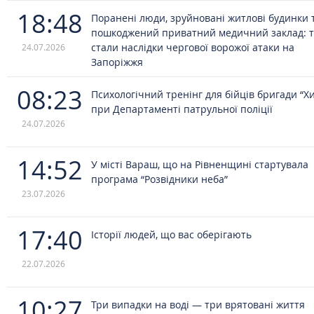
18:48
Поранені люди, зруйновані житлові будинки 
пошкоджений приватний медичний заклад: 
стали наслідки чергової ворожої атаки на
24.07.2026
Запоріжжя
08:23
Психологічний тренінг для бійців бригади “Х
при Департаменті патрульної поліції
24.07.2026
14:52
У місті Вараш, що на Рівненщині стартувала
програма “Розвідники неба”
23.07.2026
17:40
Історії людей, що вас оберігають
22.07.2026
10:27
Три випадки на воді — три врятовані життя