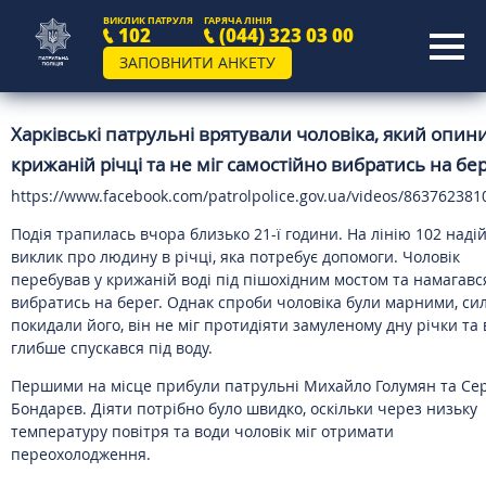
ВИКЛИК ПАТРУЛЯ
ГАРЯЧА ЛІНІЯ
102
(044) 323 03 00
ЗАПОВНИТИ АНКЕТУ
Харківські патрульні врятували чоловіка, який опин
крижаній річці та не міг самостійно вибратись на бе
https://www.facebook.com/patrolpolice.gov.ua/videos/86376238
Подія трапилась вчора близько 21-ї години. На лінію 102 наді
виклик про людину в річці, яка потребує допомоги. Чоловік
перебував у крижаній воді під пішохідним мостом та намагавс
вибратись на берег. Однак спроби чоловіка були марними, си
покидали його, він не міг протидіяти замуленому дну річки та 
глибше спускався під воду.
Першими на місце прибули патрульні Михайло Голумян та Сер
Бондарєв. Діяти потрібно було швидко, оскільки через низьку
температуру повітря та води чоловік міг отримати
переохолодження.