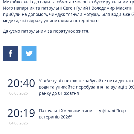
Михайло заліз до води та обмотав чоловіка буксирувальним т
Його напарник та патрульні Євген Гулий і Володимир Масягін, 
прибули на допомогу, чимдуж тягнули мотузку. Біля води вже 
медики, які відразу ушипиталили потерпілого.
Дякуємо патрульним за порятунок життя.
20:40
У зв’язку зі спекою не забувайте пити достат
води та уникайте перебування на вулиці з 9:
ранку до 01 жовтня
06.08.2026
20:19
Патрульні Хмельниччини — у фіналі “Ігор
ветеранів 2026”
04.08.2026