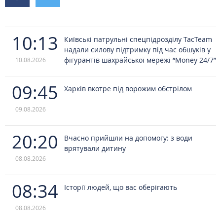
10:13
Київські патрульні спецпідрозділу TacTeam
надали силову підтримку під час обшуків у
фігурантів шахрайської мережі “Money 24/7”
10.08.2026
09:45
Харків вкотре під ворожим обстрілом
09.08.2026
20:20
Вчасно прийшли на допомогу: з води
врятували дитину
08.08.2026
08:34
Історії людей, що вас оберігають
08.08.2026