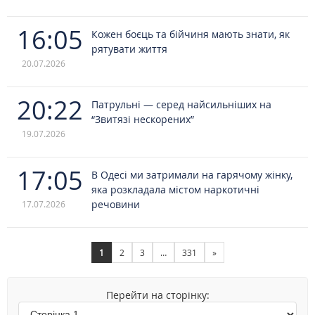
16:05
Кожен боєць та бійчиня мають знати, як
рятувати життя
20.07.2026
20:22
Патрульні — серед найсильніших на
“Звитязі нескорених”
19.07.2026
17:05
В Одесі ми затримали на гарячому жінку,
яка розкладала містом наркотичні
речовини
17.07.2026
1
2
3
…
331
»
Перейти на сторінку: