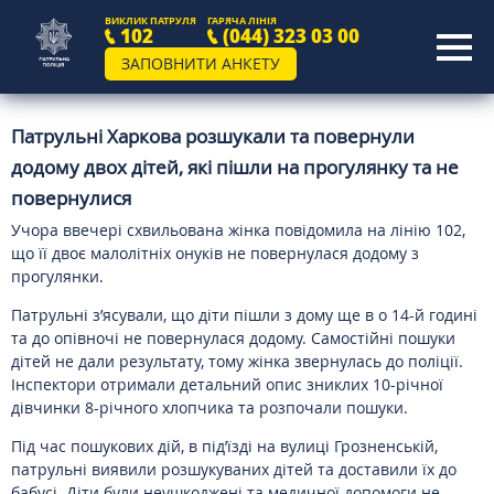
ВИКЛИК ПАТРУЛЯ
ГАРЯЧА ЛІНІЯ
102
(044) 323 03 00
ЗАПОВНИТИ АНКЕТУ
Патрульні Харкова розшукали та повернули
додому двох дітей, які пішли на прогулянку та не
повернулися
Учора ввечері схвильована жінка повідомила на лінію 102,
що її двоє малолітніх онуків не повернулася додому з
прогулянки.
Патрульні з’ясували, що діти пішли з дому ще в о 14-й годині
та до опівночі не повернулася додому. Самостійні пошуки
дітей не дали результату, тому жінка звернулась до поліції.
Інспектори отримали детальний опис зниклих 10-річної
дівчинки 8-річного хлопчика та розпочали пошуки.
Під час пошукових дій, в під’їзді на вулиці Грозненській,
патрульні виявили розшукуваних дітей та доставили їх до
бабусі. Діти були неушкоджені та медичної допомоги не