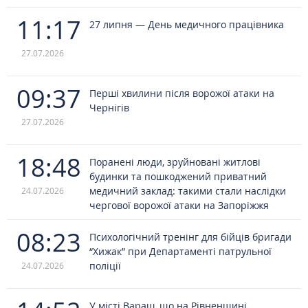
11:17
27 липня — День медичного працівника
27.07.2026
09:37
Перші хвилини після ворожої атаки на
Чернігів
27.07.2026
18:48
Поранені люди, зруйновані житлові
будинки та пошкоджений приватний
медичний заклад: такими стали наслідки
24.07.2026
чергової ворожої атаки на Запоріжжя
08:23
Психологічний тренінг для бійців бригади
“Хижак” при Департаменті патрульної
поліції
24.07.2026
У місті Вараш, що на Рівненщині