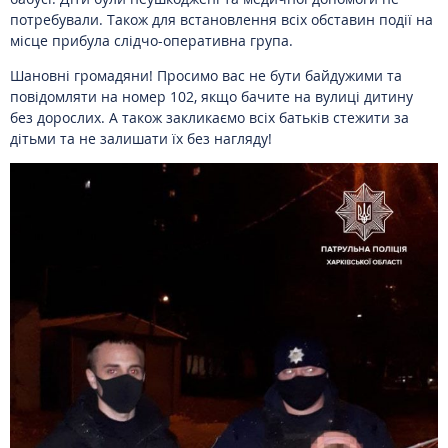
потребували. Також для встановлення всіх обставин події на
місце прибула слідчо-оперативна група.
Шановні громадяни! Просимо вас не бути байдужими та
повідомляти на номер 102, якщо бачите на вулиці дитину
без дорослих. А також закликаємо всіх батьків стежити за
дітьми та не залишати їх без нагляду!