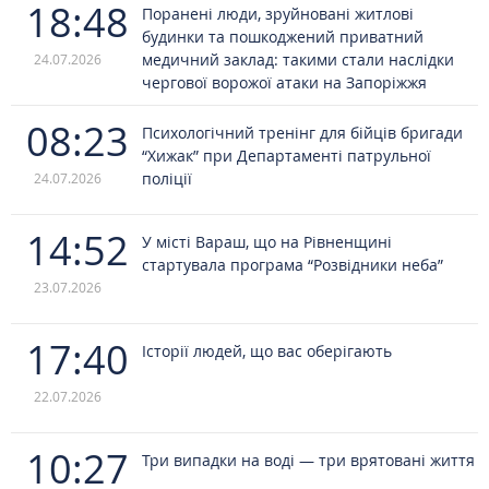
18:48
Поранені люди, зруйновані житлові
будинки та пошкоджений приватний
медичний заклад: такими стали наслідки
24.07.2026
чергової ворожої атаки на Запоріжжя
08:23
Психологічний тренінг для бійців бригади
“Хижак” при Департаменті патрульної
поліції
24.07.2026
14:52
У місті Вараш, що на Рівненщині
стартувала програма “Розвідники неба”
23.07.2026
17:40
Історії людей, що вас оберігають
22.07.2026
10:27
Три випадки на воді — три врятовані життя