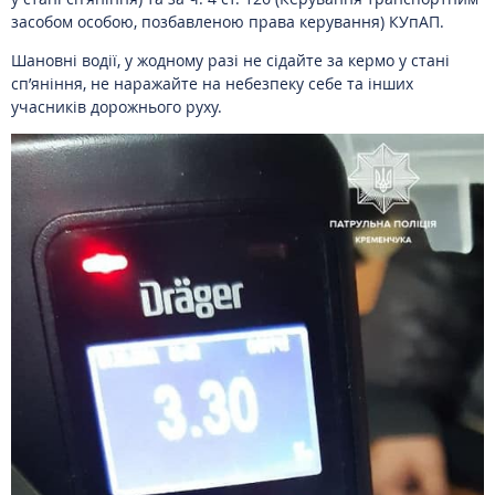
засобом особою, позбавленою права керування) КУпАП.
Шановні водії, у жодному разі не сідайте за кермо у стані
сп’яніння, не наражайте на небезпеку себе та інших
учасників дорожнього руху.