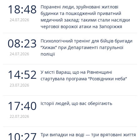
18:48
Поранені люди, зруйновані житлові
будинки та пошкоджений приватний
медичний заклад: такими стали наслідки
24.07.2026
чергової ворожої атаки на Запоріжжя
08:23
Психологічний тренінг для бійців бригади
“Хижак” при Департаменті патрульної
поліції
24.07.2026
14:52
У місті Вараш, що на Рівненщині
стартувала програма “Розвідники неба”
23.07.2026
17:40
Історії людей, що вас оберігають
22.07.2026
10:27
Три випадки на воді — три врятовані життя