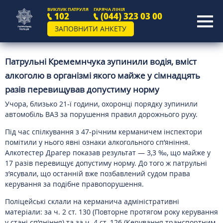
ВИКЛИК ПАТРУЛЯ
ГАРЯЧА ЛІНІЯ
102
(044) 323 03 00
ЗАПОВНИТИ АНКЕТУ
Патрульні Кремемнчука зупинили водія, вміст
алкоголю в організмі якого майже у сімнадцять
разів перевищував допустиму норму
Учора, близько 21-ї години, охоронці порядку зупинили
автомобіль ВАЗ за порушення правил дорожнього руху.
Під час спілкування з 47-річним керманичем інспектори
помітили у нього явні ознаки алкогольного сп’яніння.
Алкотестер Драгер показав результат — 3,3 ‰, що майже у
17 разів перевищує допустиму норму. До того ж патрульні
з’ясували, що останній вже позбавлений судом права
керування за подібне правопорушення.
Поліцейські склали на керманича адміністративні
матеріали: за ч. 2 ст. 130 (Повторне протягом року керування
у стані сп’яніння) та за ч. 4 ст. 126 (Керування транспортним