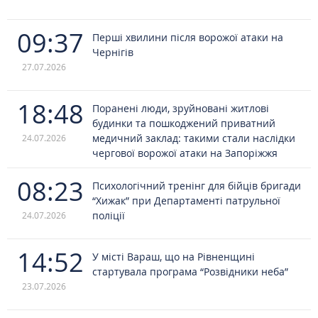
09:37
Перші хвилини після ворожої атаки на
Чернігів
27.07.2026
18:48
Поранені люди, зруйновані житлові
будинки та пошкоджений приватний
медичний заклад: такими стали наслідки
24.07.2026
чергової ворожої атаки на Запоріжжя
08:23
Психологічний тренінг для бійців бригади
“Хижак” при Департаменті патрульної
поліції
24.07.2026
14:52
У місті Вараш, що на Рівненщині
стартувала програма “Розвідники неба”
23.07.2026