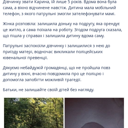
Дівчинку звати Карина, їй лише 5 років. Вдома вона була
сама, а вікно відчинене навстіж. Дитина мала мобільний
телефон, з якого патрульні змогли зателефонувати мамі.
Жінка розповіла: залишила доньку на подругу, яка орендує
це житло, а сама поїхала на роботу. Згодом подруга сказала,
що пішла у справах і залишила дитину вдома саму.
Патрульні заспокоїли дівчинку і залишилися з нею до
приїзду матері, водночас викликали поліцейських
ювенальної превенції.
Дякуємо небайдужій громадянці, що не пройшла повз
дитину у вікні, вчасно повідомила про це поліцію і
допомогла запобігти можливій трагедії.
Батьки, не залишайте своїй дітей без нагляду.