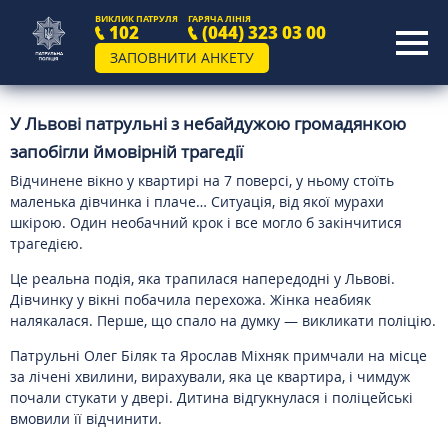
ВИКЛИК ПАТРУЛЯ
ГАРЯЧА ЛІНІЯ
102
(044) 323 03 00
ЗАПОВНИТИ АНКЕТУ
У Львові патрульні з небайдужою громадянкою
запобігли ймовірній трагедії
Відчинене вікно у квартирі на 7 поверсі, у ньому стоїть
маленька дівчинка і плаче… Ситуація, від якої мурахи
шкірою. Один необачний крок і все могло б закінчитися
трагедією.
Це реальна подія, яка трапилася напередодні у Львові.
Дівчинку у вікні побачила перехожа. Жінка неабияк
налякалася. Перше, що спало на думку — викликати поліцію.
Патрульні Олег Біляк та Ярослав Міхняк примчали на місце
за лічені хвилини, вирахували, яка це квартира, і чимдуж
почали стукати у двері. Дитина відгукнулася і поліцейські
вмовили її відчинити.