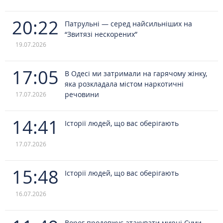
20:22
Патрульні — серед найсильніших на
“Звитязі нескорених”
19.07.2026
17:05
В Одесі ми затримали на гарячому жінку,
яка розкладала містом наркотичні
речовини
17.07.2026
14:41
Історії людей, що вас оберігають
17.07.2026
15:48
Історії людей, що вас оберігають
16.07.2026
Ворог продовжує атакувати мирні Суми