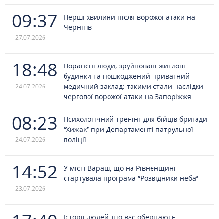
09:37
Перші хвилини після ворожої атаки на
Чернігів
27.07.2026
18:48
Поранені люди, зруйновані житлові
будинки та пошкоджений приватний
медичний заклад: такими стали наслідки
24.07.2026
чергової ворожої атаки на Запоріжжя
08:23
Психологічний тренінг для бійців бригади
“Хижак” при Департаменті патрульної
поліції
24.07.2026
14:52
У місті Вараш, що на Рівненщині
стартувала програма “Розвідники неба”
23.07.2026
Історії людей, що вас оберігають