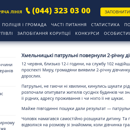
(044) 323 03 00
РЯЧА ЛІНІЯ
ЗАПОВНИТИ
ПОЛІЦІЯ І ГРОМАДА
ЧАСТІ ПИТАННЯ
СТАТИСТИКА
П
ПІВЛІ
ЗАПОБІГАННЯ КОРУПЦІЇ
КОНКУРСИ
ОСОБИСТИЙ
Хмельницькі патрульні повернули 2-річну д
12 червня, близько 12-ї години, на службу 102 надій
иччини
проспекті Миру, громадяни виявили 2-річну дівчинку,
теранів
дорослих.
Патрульні, не гаючи ні хвилини, кинулись шукати рі
розпочали опитувати жителів сусідніх будинків чи зн
ас
її рідних, адресу проживання і чи ніхто її не шукає.
Майже півгодинні пошуки дали результат — патрульн
Чоловік намагався самостійно розшукати дитину. Та
мирному
відволікся на розмову зі знайомим, коли дівчинка гр
жжя