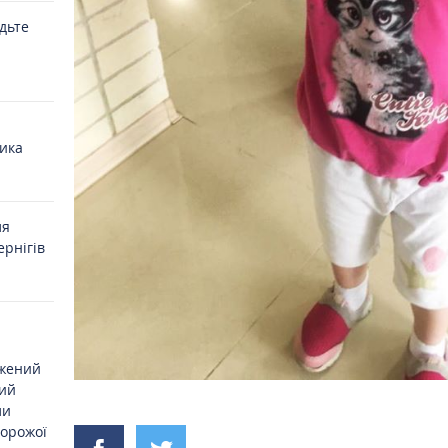
удьте
ика
ля
ернігів
джений
ий
ли
ворожої