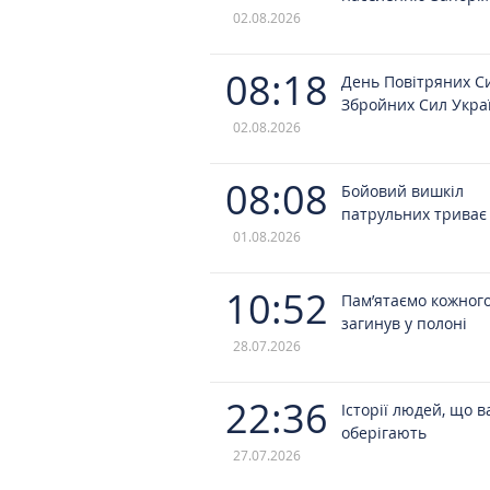
02.08.2026
08:18
День Повітряних С
Збройних Сил Укра
02.08.2026
08:08
Бойовий вишкіл
патрульних триває
01.08.2026
10:52
Пам’ятаємо кожного
загинув у полоні
28.07.2026
22:36
Історії людей, що в
оберігають
27.07.2026