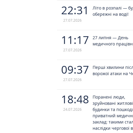
22:31
Літо в розпалі — б
обережні на воді!
27.07.2026
11:17
27 липня — День
медичного працівн
27.07.2026
09:37
Перші хвилини піс
ворожої атаки на Ч
27.07.2026
18:48
Поранені люди,
зруйновані житлові
будинки та пошко
24.07.2026
приватний медичн
заклад: такими ста
наслідки чергової 