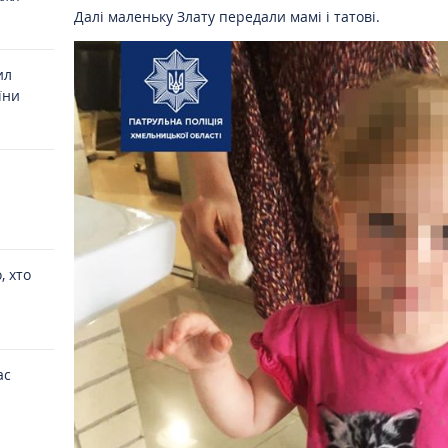
Далі маленьку Злату передали мамі і татові.
ил
їни
, хто
ас