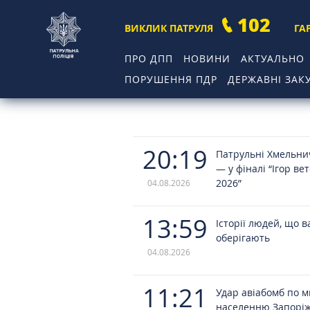
102
ВИКЛИК ПАТРУЛЯ
ГА
ПРО ДПП
НОВИНИ
АКТУАЛЬНО
ПОРУШЕННЯ ПДР
ДЕРЖАВНІ ЗАКУ
20:19
Патрульні Хмельн
— у фіналі “Ігор ве
2026”
04.08.2026
13:59
Історії людей, що в
оберігають
04.08.2026
11:21
Удар авіабомб по 
населенню Запорі