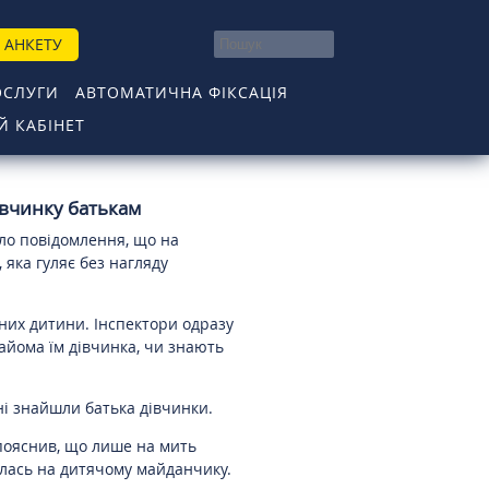
 АНКЕТУ
ОСЛУГИ
АВТОМАТИЧНА ФІКСАЦІЯ
 КАБІНЕТ
івчинку батькам
шло повідомлення, що на
 яка гуляє без нагляду
дних дитини. Інспектори одразу
айома їм дівчинка, чи знають
і знайшли батька дівчинки.
 пояснив, що лише на мить
алась на дитячому майданчику.