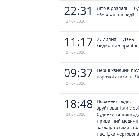
22:31
Літо в розпалі — б
обережні на воді!
27.07.2026
11:17
27 липня — День
медичного працівн
27.07.2026
09:37
Перші хвилини піс
ворожої атаки на Ч
27.07.2026
18:48
Поранені люди,
зруйновані житлові
будинки та пошко
24.07.2026
приватний медичн
заклад: такими ста
наслідки чергової 