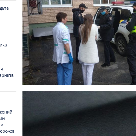
удьте
ика
ля
ернігів
джений
ий
ли
ворожої