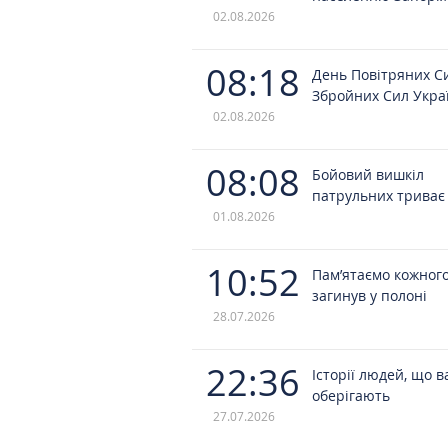
02.08.2026
08:18
День Повітряних С
Збройних Сил Укра
02.08.2026
08:08
Бойовий вишкіл
патрульних триває
01.08.2026
10:52
Пам’ятаємо кожного
загинув у полоні
28.07.2026
22:36
Історії людей, що в
оберігають
27.07.2026