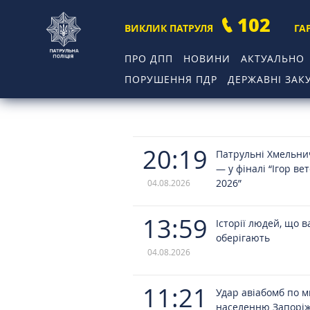
102
ВИКЛИК ПАТРУЛЯ
ГА
ПРО ДПП
НОВИНИ
АКТУАЛЬНО
ПОРУШЕННЯ ПДР
ДЕРЖАВНІ ЗАКУ
20:19
Патрульні Хмельн
— у фіналі “Ігор ве
2026”
04.08.2026
13:59
Історії людей, що в
оберігають
04.08.2026
11:21
Удар авіабомб по 
населенню Запорі