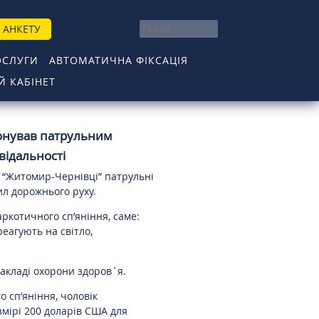
 АНКЕТУ
ОСЛУГИ
АВТОМАТИЧНА ФІКСАЦІЯ
 КАБІНЕТ
онував патрульним
відальності
03 “Житомир-Чернівці” патрульні
ил дорожнього руху.
аркотичного сп’яніння, саме:
реагують на світло,
закладі охорони здоров`я.
 сп’яніння, чоловік
мірі 200 доларів США для