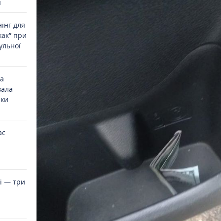
я
інг для
жак” при
ульної
на
вала
ики
ас
і — три