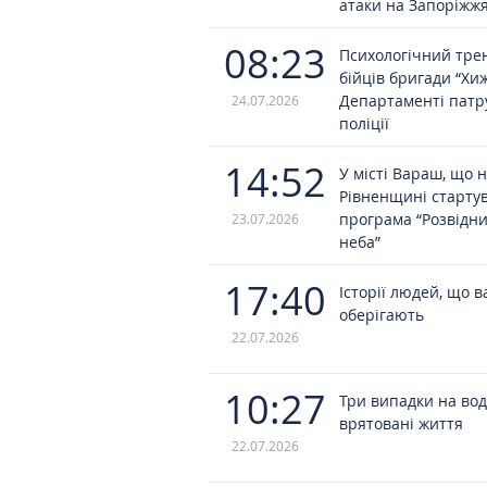
атаки на Запоріжж
08:23
Психологічний трен
бійців бригади “Хи
Департаменті патр
24.07.2026
поліції
14:52
У місті Вараш, що 
Рівненщині старту
програма “Розвідн
23.07.2026
неба”
17:40
Історії людей, що в
оберігають
22.07.2026
10:27
Три випадки на вод
врятовані життя
22.07.2026