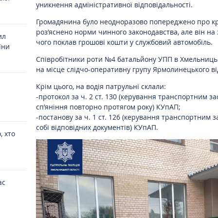
уникнення адміністративної відповідальності.
Громадянина було неодноразово попереджено про кр
роз’яснено норми чинного законодавства, але він на 
ил
чого поклав грошові кошти у службовий автомобіль.
їни
Співробітники роти №4 батальйону УПП в Хмельницьк
на місце слідчо-оперативну групу Ярмолинецького від
Крім цього, на водія патрульні склали:
-протокол за ч. 2 ст. 130 (керування транспортним з
сп’яніння повторно протягом року) КУпАП;
-постанову за ч. 1 ст. 126 (керування транспортним 
собі відповідних документів) КУпАП.
, хто
ас