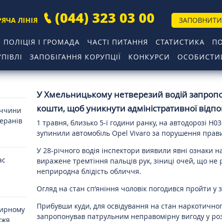
(044) 323 03 00
РЯЧА ЛІНІЯ
ЗАПОВНИТИ
ПОЛІЦІЯ І ГРОМАДА
ЧАСТІ ПИТАННЯ
СТАТИСТИКА
П
ПІВЛІ
ЗАПОБІГАННЯ КОРУПЦІЇ
КОНКУРСИ
ОСОБИСТИЙ
У Хмельницькому нетверезий водій запроп
кошти, щоб уникнути адміністративної відпо
иччини
теранів
1 травня, близько 5-ї години ранку, на автодорозі Н
зупинили автомобіль Opel Vivaro за порушення прав
У 28-річного водія інспектори виявили явні ознаки н
ас
виражене тремтіння пальців рук, зіниці очей, що не 
неприродна блідість обличчя.
Огляд на стан сп’яніння чоловік погодився пройти у 
Прибувши куди, для освідування на стан наркотичного
мирному
запропонував патрульним неправомірну вигоду у роз
жжя