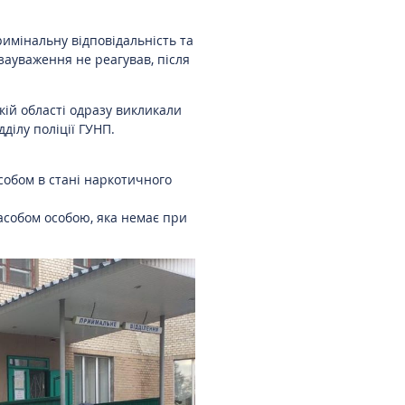
имінальну відповідальність та
зауваження не реагував, після
ій області одразу викликали
ділу поліції ГУНП.
асобом в стані наркотичного
засобом особою, яка немає при